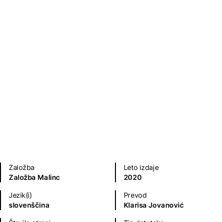
Gorila na luni
Eléni Katsamá
Fantazijski in ZF romani
Mladinska literatura
Založba
Leto izdaje
Založba Malinc
2020
Jezik(i)
Prevod
slovenščina
Klarisa Jovanović