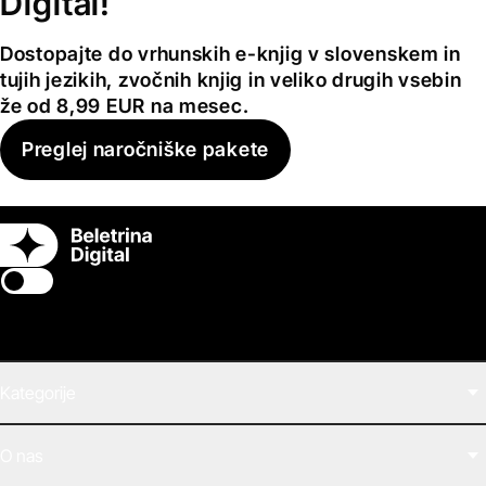
Digital!
Dostopajte do vrhunskih e-knjig v slovenskem in
tujih jezikih, zvočnih knjig in veliko drugih vsebin
že od 8,99 EUR na mesec.
Preglej naročniške pakete
Switch theme
Kategorije
Filmi
O nas
E-knjige