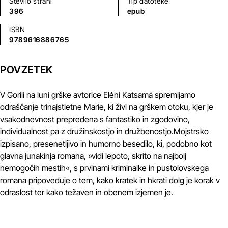
Število strani
Tip datoteke
396
epub
ISBN
9789616886765
POVZETEK
V Gorili na luni grške avtorice Eléni Katsamá spremljamo
odraščanje trinajstletne Marie, ki živi na grškem otoku, kjer je
vsakodnevnost prepredena s fantastiko in zgodovino,
individualnost pa z družinskostjo in družbenostjo.Mojstrsko
izpisano, presenetljivo in humorno besedilo, ki, podobno kot
glavna junakinja romana, »vidi lepoto, skrito na najbolj
nemogočih mestih«, s prvinami kriminalke in pustolovskega
romana pripoveduje o tem, kako kratek in hkrati dolg je korak v
odraslost ter kako težaven in obenem izjemen je.