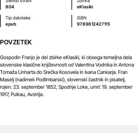
Število strani
Zbirka
804
eKlasiki
Tip datoteke
ISBN
epub
9789612427115
POVZETEK
Gospodin Franjo je del zbirke eKlasiki, ki obsega temeljna dela
slovenske klasične književnosti od Valentina Vodnika in Antona
Tomaža Linharta do Srečka Kosovela in Ivana Cankarja. Fran
Maselj (nadimek Podlimbarski), slovenski častnik in pisatelj,
rojen: 23. september 1852, Spodnje Loke, umrl: 19. september
1917, Pulkau, Avstrija.