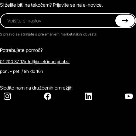
Kontaktirajte nas
Si želite biti na tekočem? Prijavite se na e-novice.
Vpišite e-naslov
S prijavo se strinjate s prejemanjem marketinških obvestil.
Potrebujete pomoč?
01 200 37 17
info@beletrinadigital.si
pon. - pet. / 9h do 16h
Sledite nam na družbenih omrežjih