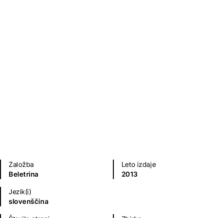
Gospodin Franjo
Fran Maselj Podlimbarski
Klasični romani (do 20.st.)
Zgodovinski, vojni, pustolovski romani
Založba
Leto izdaje
Beletrina
2013
Jezik(i)
slovenščina