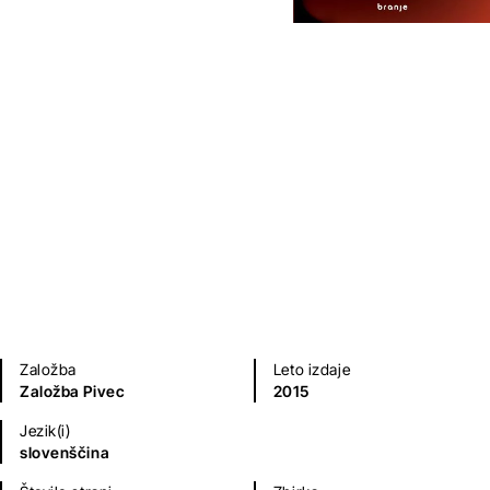
Gospodinjski blues
Patricija Peršolja
Poezija in dramatika
Založba
Leto izdaje
Založba Pivec
2015
Jezik(i)
slovenščina