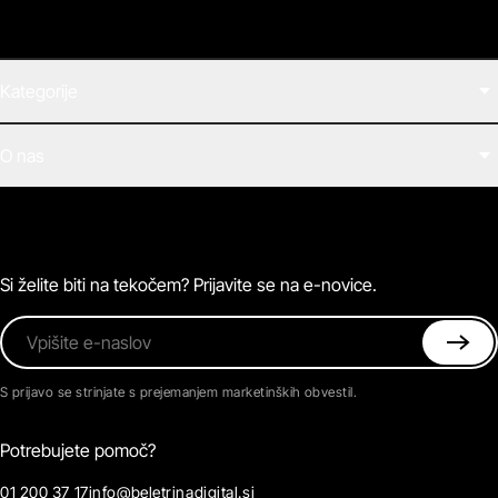
Kategorije
Filmi
O nas
E-knjige
Zvočne knjige
O Beletrini Digital
Podkasti
Naročnine
Magazin
Pogosta vprašanja
Kontaktirajte nas
Si želite biti na tekočem? Prijavite se na e-novice.
Vpišite e-naslov
S prijavo se strinjate s prejemanjem marketinških obvestil.
Potrebujete pomoč?
01 200 37 17
info@beletrinadigital.si