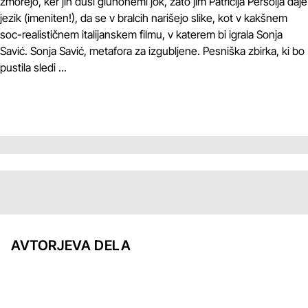
zmorejo, ker jih duši gluhonemi jok, zato jim Patricija Peršolja daje
jezik (imeniten!), da se v bralcih narišejo slike, kot v kakšnem
soc-realističnem italijanskem filmu, v katerem bi igrala Sonja
Savić. Sonja Savić, metafora za izgubljene. Pesniška zbirka, ki bo
pustila sledi ...
AVTORJEVA DELA