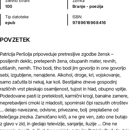
Število strani
Zbirka
100
Branje - poezija
Tip datoteke
ISBN
epub
9789616968416
POVZETEK
Patricija Peršolja pripoveduje pretresljive zgodbe žensk –
posiljenih deklic, pretepenih žena, obupanih mater, revnih,
utišanih, nemih. Tiho bodi, tiho bodi jim govorijo in one govorijo
sebi, izgubljene, nenajdene. Alkohol, droge, kri, vojskovanje,
samo začutila bi nekaj, kar koli. Bestijalne dneve gospodinj
različnih vrst pleskajo osamljenost, tujost in hlad, obupno vpitje.
Podedovane pasti iz preteklosti, karmični krogi, banalne zamere,
neprebavljeni cmoki iz mladosti, spominski čipi razsutih otroštev
… delajo navezane, odvisne, privezane, bolj preplašene od
telečjega zrezka. Zamolčano kriči, a ne gre ven, zato one butajo
z glavo v zid, in gledajo televizije, sanjarije, iluzije … One ne