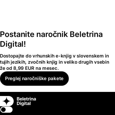
Postanite naročnik Beletrina
Digital!
Dostopajte do vrhunskih e-knjig v slovenskem in
tujih jezikih, zvočnih knjig in veliko drugih vsebin
že od 8,99 EUR na mesec.
Preglej naročniške pakete
Switch theme