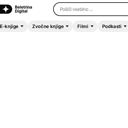
Poišči vsebino ...
E-knjige
Zvočne knjige
Filmi
Podkasti
E-KNJIGA
Grešnik na kvadrat
Feliks Plohl
Sodobni romani (20. in 21. st.)