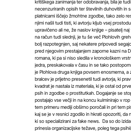
kritiškega zanimanja ter odobravanja, bila je tud
necenzuriranih opisih ter številnih duhovitih in 
platnicami iščejo žmohtne zgodbe, tako zelo res
njimi našli tudi tisti, ki avtorju kljub vsej prostod
upravičeno ali ne, že naslov knjige – pisatelj naj
na račun tudi slednji, je tu še več Plohlovih gre
bolj razpotegnjen, saj nekatere pripovedi segaj
pred njegovim prestajanjem zaporne kazni na Do
romana, ki pa si niso sledila v kronološkem vrst
jedra, preskakovala v času in se tako postopoma
je Plohlova druga knjiga povsem enosmerna, a za
bralcev je prijetno presenetil tudi avtorja, ki pr
kvadrat je nastala iz materiala, ki je ostal od p
psih in zgodbe o prostitutkah. Dogajanje se sto
postajajo vse večji in na koncu kulminirajo v rop
tem primeru mediji obširno poročali in pri tem p
kaj se je v resnici zgodilo in hkrati opozoriti, da
ki so specializirani za fake news. Da so do izida 
prinesla organizacijske težave, poleg tega psihič