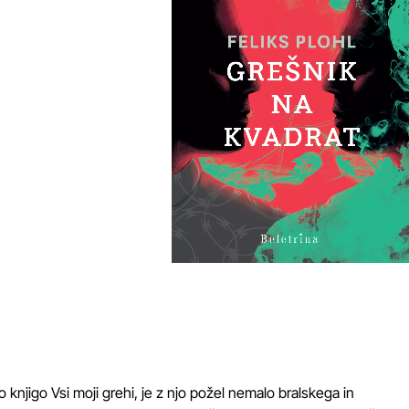
rvo knjigo Vsi moji grehi, je z njo požel nemalo bralskega in