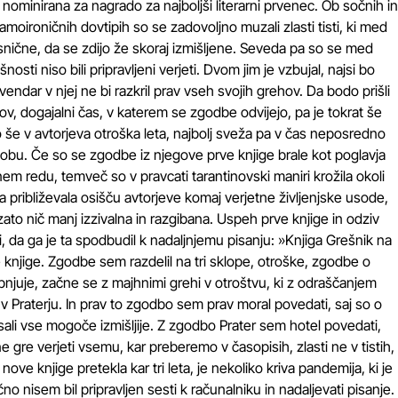
i nominirana za nagrado za najboljši literarni prvenec. Ob sočnih in
samoironičnih dovtipih so se zadovoljno muzali zlasti tisti, ki med
nične, da se zdijo že skoraj izmišljene. Seveda pa so se med
ušnosti niso bili pripravljeni verjeti. Dvom jim je vzbujal, najsi bo
 vendar v njej ne bi razkril prav vseh svojih grehov. Da bodo prišli
hov, dogajalni čas, v katerem se zgodbe odvijejo, pa je tokrat še
o še v avtorjeva otroška leta, najbolj sveža pa v čas neposredno
bu. Če so se zgodbe iz njegove prve knjige brale kot poglavja
nem redu, temveč so v pravcati tarantinovski maniri krožila okoli
 približevala osišču avtorjeve komaj verjetne življenjske usode,
to nič manj izzivalna in razgibana. Uspeh prve knjige in odziv
avi, da ga je ta spodbudil k nadaljnjemu pisanju: »Knjiga Grešnik na
rve knjige. Zgodbe sem razdelil na tri sklope, otroške, zgodbe o
pnjuje, začne se z majhnimi grehi v otroštvu, ki z odraščanjem
 v Praterju. In prav to zgodbo sem prav moral povedati, saj so o
isali vse mogoče izmišljije. Z zgodbo Prater sem hotel povedati,
 ne gre verjeti vsemu, kar preberemo v časopisih, zlasti ne v tistih,
nove knjige pretekla kar tri leta, je nekoliko kriva pandemija, ki je
no nisem bil pripravljen sesti k računalniku in nadaljevati pisanje.