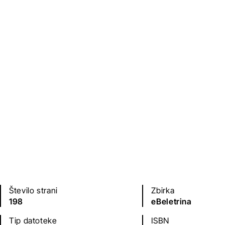
Založba
Leto izdaje
Beletrina
2022
Jezik(i)
slovenščina
Število strani
Zbirka
198
eBeletrina
Tip datoteke
ISBN