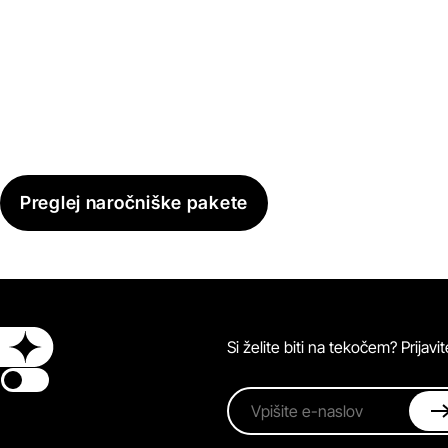
Preglej naročniške pakete
Si želite biti na tekočem? Prijav
Switch theme
Vpišite e-naslov