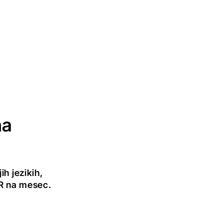
na
h jezikih,
UR na mesec.