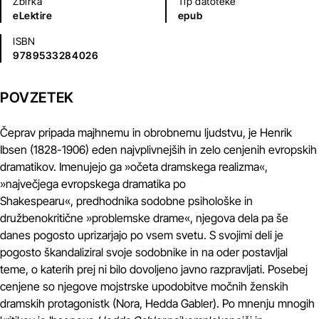
Zbirka
Tip datoteke
eLektire
epub
ISBN
9789533284026
POVZETEK
Čeprav pripada majhnemu in obrobnemu ljudstvu, je Henrik
Ibsen (1828-1906) eden najvplivnejših in zelo cenjenih evropskih
dramatikov. Imenujejo ga »očeta dramskega realizma«,
»največjega evropskega dramatika po
Shakespearu«, predhodnika sodobne psihološke in
družbenokritične »problemske drame«, njegova dela pa še
danes pogosto uprizarjajo po vsem svetu. S svojimi deli je
pogosto škandaliziral svoje sodobnike in na oder postavljal
teme, o katerih prej ni bilo dovoljeno javno razpravljati. Posebej
cenjene so njegove mojstrske upodobitve močnih ženskih
dramskih protagonistk (Nora, Hedda Gabler). Po mnenju mnogih