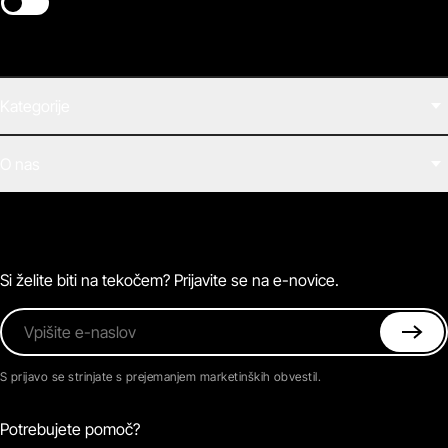
Switch theme
Kategorije
Filmi
O nas
E-knjige
Zvočne knjige
O Beletrini Digital
Podkasti
Naročnine
Magazin
Pogosta vprašanja
Kontaktirajte nas
Si želite biti na tekočem? Prijavite se na e-novice.
Vpišite e-naslov
S prijavo se strinjate s prejemanjem marketinških obvestil.
Potrebujete pomoč?