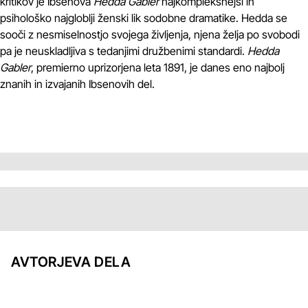
kritikov je Ibsenova
Hedda Gabler
najkompleksnejši in
psihološko najgloblji ženski lik sodobne dramatike. Hedda se
sooči z nesmiselnostjo svojega življenja, njena želja po svobodi
pa je neuskladljiva s tedanjimi družbenimi standardi.
Hedda
Gabler
, premierno uprizorjena leta 1891, je danes eno najbolj
znanih in izvajanih Ibsenovih del.
AVTORJEVA DELA