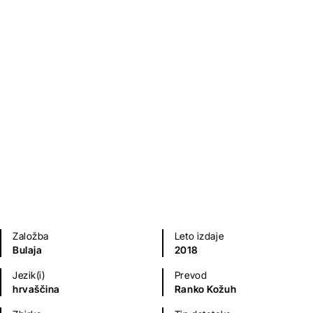
Hedda Gabler
Henrik Ibsen
Poezija in dramatika
Domača branja
Založba
Leto izdaje
Bulaja
2018
Jezik(i)
Prevod
hrvaščina
Ranko Kožuh