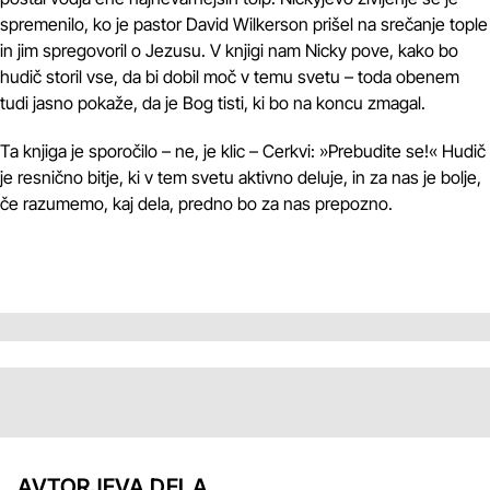
spremenilo, ko je pastor David Wilkerson prišel na srečanje tople
in jim spregovoril o Jezusu. V knjigi nam Nicky pove, kako bo
hudič storil vse, da bi dobil moč v temu svetu – toda obenem
tudi jasno pokaže, da je Bog tisti, ki bo na koncu zmagal.
Ta knjiga je sporočilo – ne, je klic – Cerkvi: »Prebudite se!« Hudič
je resnično bitje, ki v tem svetu aktivno deluje, in za nas je bolje,
če razumemo, kaj dela, predno bo za nas prepozno.
AVTORJEVA DELA