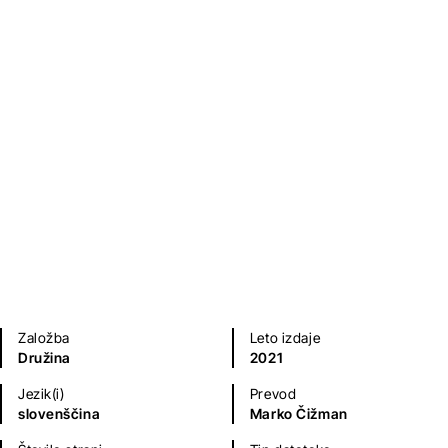
Hudič nima matere
Nicky Cruz
Priročniki
Založba
Leto izdaje
Družina
2021
Jezik(i)
Prevod
slovenščina
Marko Čižman