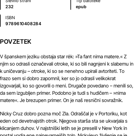
Število strani
Tip datoteke
232
epub
ISBN
9789610408284
POVZETEK
V španskem jeziku obstaja star rék: »Ta fant nima matere.« Z
njim so odrasli označevali otroke, ki so bili nagnjeni k slabemu in
k uničevanju – otroke, ki so se nenehno upirali avtoriteti. To
frazo sem si dobro zapomnil, ker so jo odrasli velikokrat
izgovarjali, ko so govorili o meni. Drugače povedano – menili so,
da sem izgubljen primer. Podobno je tudi s hudičem – »nima
matere«. Je brezupen primer. On je naš resnični sovražnik.
Nicky Cruz dobro pozna moč Zla. Odraščal je v Portoriku, kot
eden od devetnajstih otrok. Njegova starša sta se ukvarjala s
klicanjem duhov. V najstniški letih se je preselil v New York in
postal vodja ene najnevarnejših tolp. Nickyjevo življenje se je