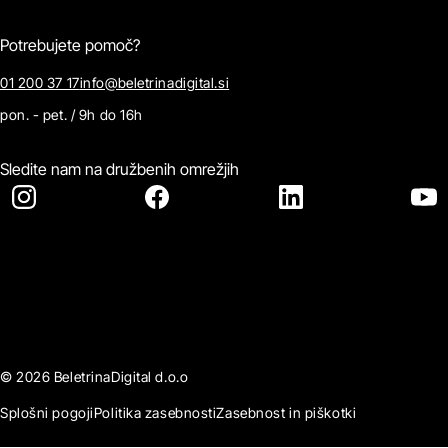
Potrebujete pomoč?
01 200 37 17
info@beletrinadigital.si
pon. - pet. / 9h do 16h
Sledite nam na družbenih omrežjih
© 2026 BeletrinaDigital d.o.o
Splošni pogoji
Politika zasebnosti
Zasebnost in piškotki