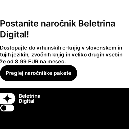
Postanite naročnik Beletrina
Digital!
Dostopajte do vrhunskih e-knjig v slovenskem in
tujih jezikih, zvočnih knjig in veliko drugih vsebin
že od 8,99 EUR na mesec.
Preglej naročniške pakete
Switch theme