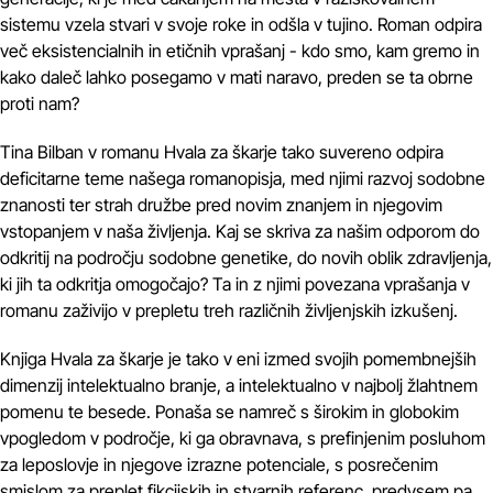
sistemu vzela stvari v svoje roke in odšla v tujino. Roman odpira
več eksistencialnih in etičnih vprašanj - kdo smo, kam gremo in
kako daleč lahko posegamo v mati naravo, preden se ta obrne
proti nam?
Tina Bilban v romanu Hvala za škarje tako suvereno odpira
deficitarne teme našega romanopisja, med njimi razvoj sodobne
znanosti ter strah družbe pred novim znanjem in njegovim
vstopanjem v naša življenja. Kaj se skriva za našim odporom do
odkritij na področju sodobne genetike, do novih oblik zdravljenja,
ki jih ta odkritja omogočajo? Ta in z njimi povezana vprašanja v
romanu zaživijo v prepletu treh različnih življenjskih izkušenj.
Knjiga Hvala za škarje je tako v eni izmed svojih pomembnejših
dimenzij intelektualno branje, a intelektualno v najbolj žlahtnem
pomenu te besede. Ponaša se namreč s širokim in globokim
vpogledom v področje, ki ga obravnava, s prefinjenim posluhom
za leposlovje in njegove izrazne potenciale, s posrečenim
smislom za preplet fikcijskih in stvarnih referenc, predvsem pa