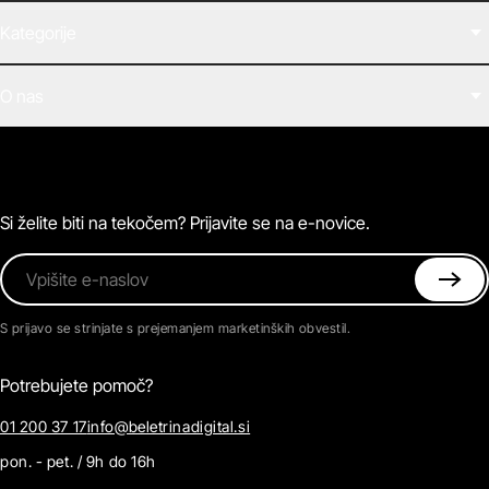
Kategorije
Filmi
O nas
E-knjige
Zvočne knjige
O Beletrini Digital
Podkasti
Naročnine
Magazin
Pogosta vprašanja
Kontaktirajte nas
Si želite biti na tekočem? Prijavite se na e-novice.
Vpišite e-naslov
S prijavo se strinjate s prejemanjem marketinških obvestil.
Potrebujete pomoč?
01 200 37 17
info@beletrinadigital.si
pon. - pet. / 9h do 16h