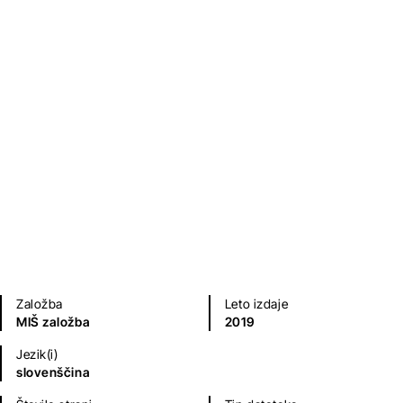
Hvala za škarje
Tina Bilban
Ljubezenski romani
Sodobni romani (20. in 21. st.)
Založba
Leto izdaje
MIŠ založba
2019
Jezik(i)
slovenščina