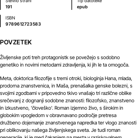
Število strani
Tip datoteke
191
epub
ISBN
9789612723583
POVZETEK
Življenske poti treh protagonistk se povežejo s sodobno
genetiko in novimi metodami zdravljenja, ki jih le ta omogoča.
Meta, doktorica filozofije s tremi otroki, biologinja Hana, mlada,
prodorna znanstvenica, in Maša, prenašalka genske bolezni, s
svojimi zgodbami v pripovedno tkivo vnašajo tri različne oblike
srečevanj z dognanji sodobne znanosti: filozofsko, znanstveno
in izkustveno, 'človeško'. Roman izjemno živo, s širokim in
globokim vpogledom v obravnavano področje pretresa
družbeno dojemanje znanstvenega napredka ter vlogo znanosti
pri oblikovanju našega življenjskega sveta. Je tudi roman
generacije, ki je med čakanjem na mesta v raziskovalnem