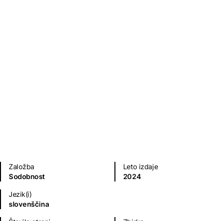
In zmaj je pojedel sonce
Aksinja Kermauner
Mladinska literatura
Založba
Leto izdaje
Sodobnost
2024
Jezik(i)
slovenščina