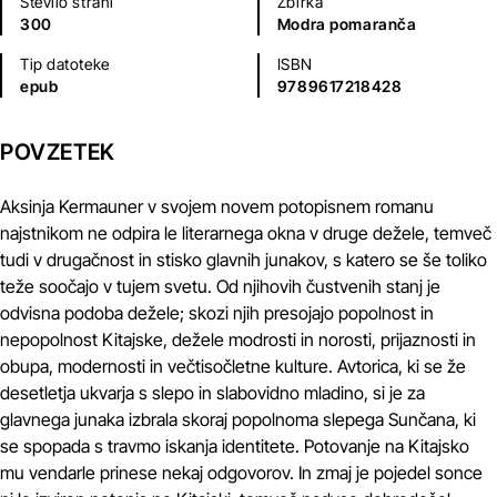
Število strani
Zbirka
300
Modra pomaranča
Tip datoteke
ISBN
epub
9789617218428
POVZETEK
Aksinja Kermauner v svojem novem potopisnem romanu
najstnikom ne odpira le literarnega okna v druge dežele, temveč
tudi v drugačnost in stisko glavnih junakov, s katero se še toliko
teže soočajo v tujem svetu. Od njihovih čustvenih stanj je
odvisna podoba dežele; skozi njih presojajo popolnost in
nepopolnost Kitajske, dežele modrosti in norosti, prijaznosti in
obupa, modernosti in večtisočletne kulture. Avtorica, ki se že
desetletja ukvarja s slepo in slabovidno mladino, si je za
glavnega junaka izbrala skoraj popolnoma slepega Sunčana, ki
se spopada s travmo iskanja identitete. Potovanje na Kitajsko
mu vendarle prinese nekaj odgovorov. In zmaj je pojedel sonce