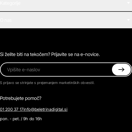
Kategorije
Filmi
O nas
E-knjige
Zvočne knjige
O Beletrini Digital
Podkasti
Naročnine
Magazin
Pogosta vprašanja
Kontaktirajte nas
Si želite biti na tekočem? Prijavite se na e-novice.
Vpišite e-naslov
S prijavo se strinjate s prejemanjem marketinških obvestil.
Potrebujete pomoč?
01 200 37 17
info@beletrinadigital.si
pon. - pet. / 9h do 16h