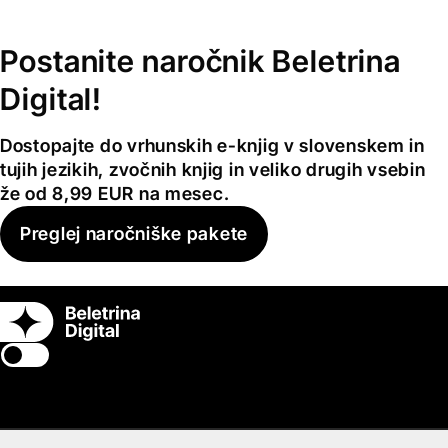
Postanite naročnik Beletrina
Digital!
Dostopajte do vrhunskih e-knjig v slovenskem in
tujih jezikih, zvočnih knjig in veliko drugih vsebin
že od 8,99 EUR na mesec.
Preglej naročniške pakete
Switch theme