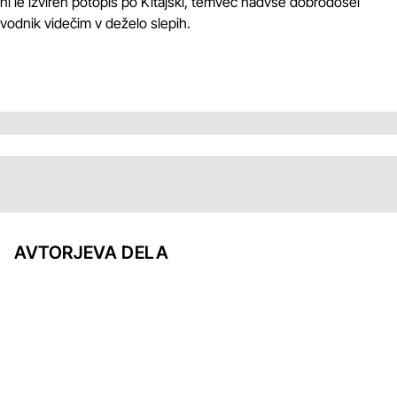
ni le izviren potopis po Kitajski, temveč nadvse dobrodošel
vodnik videčim v deželo slepih.
AVTORJEVA DELA