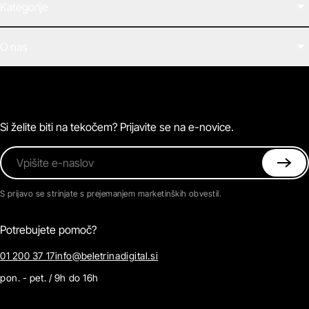
Kategorije
Filmi
O nas
E-knjige
Zvočne knjige
O Beletrini Digital
Podkasti
Naročnine
Magazin
Pogosta vprašanja
Kontaktirajte nas
Si želite biti na tekočem? Prijavite se na e-novice.
Vpišite e-naslov
S prijavo se strinjate s prejemanjem marketinških obvestil.
Potrebujete pomoč?
01 200 37 17
info@beletrinadigital.si
pon. - pet. / 9h do 16h