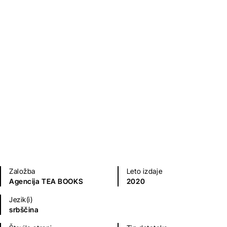
Ivkova slava
Stevan Sremac
Klasični romani (do 20.st.)
Založba
Leto izdaje
Agencija TEA BOOKS
2020
Jezik(i)
srbščina