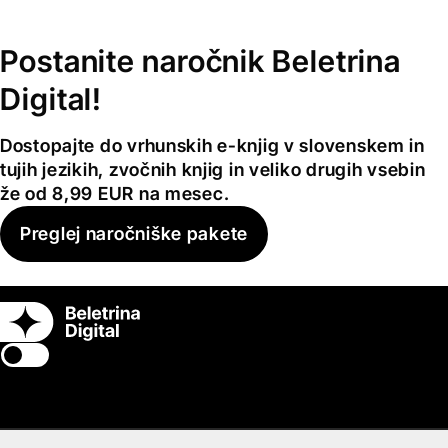
Postanite naročnik Beletrina
Digital!
Dostopajte do vrhunskih e-knjig v slovenskem in
tujih jezikih, zvočnih knjig in veliko drugih vsebin
že od 8,99 EUR na mesec.
Preglej naročniške pakete
Switch theme