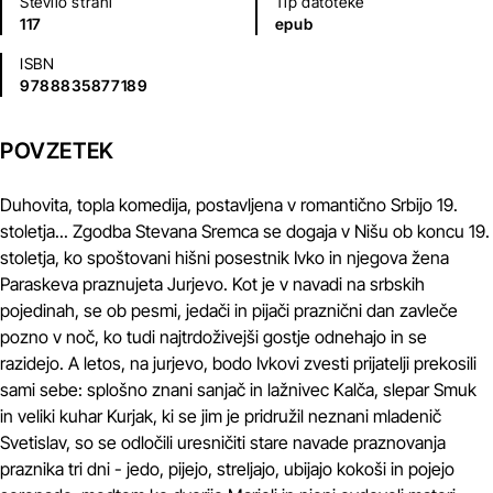
Število strani
Tip datoteke
117
epub
ISBN
9788835877189
POVZETEK
Duhovita, topla komedija, postavljena v romantično Srbijo 19.
stoletja... Zgodba Stevana Sremca se dogaja v Nišu ob koncu 19.
stoletja, ko spoštovani hišni posestnik Ivko in njegova žena
Paraskeva praznujeta Jurjevo. Kot je v navadi na srbskih
pojedinah, se ob pesmi, jedači in pijači praznični dan zavleče
pozno v noč, ko tudi najtrdoživejši gostje odnehajo in se
razidejo. A letos, na jurjevo, bodo Ivkovi zvesti prijatelji prekosili
sami sebe: splošno znani sanjač in lažnivec Kalča, slepar Smuk
in veliki kuhar Kurjak, ki se jim je pridružil neznani mladenič
Svetislav, so se odločili uresničiti stare navade praznovanja
praznika tri dni - jedo, pijejo, streljajo, ubijajo kokoši in pojejo