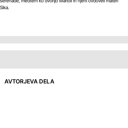
serenade, medtem ko dvorijo Marioli in njeni ovdoveli materi
Sika.
AVTORJEVA DELA