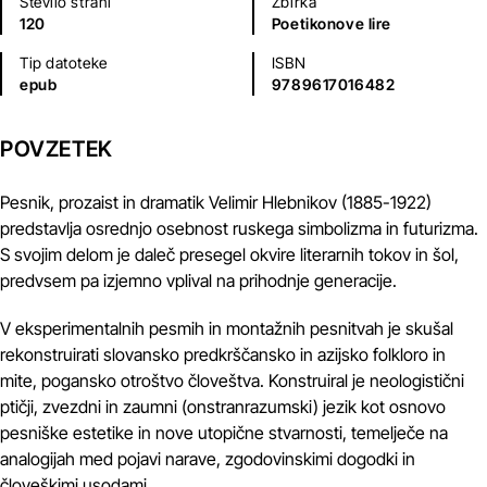
Število strani
Zbirka
120
Poetikonove lire
Tip datoteke
ISBN
epub
9789617016482
POVZETEK
Pesnik, prozaist in dramatik Velimir Hlebnikov (1885-1922)
predstavlja osrednjo osebnost ruskega simbolizma in futurizma.
S svojim delom je daleč presegel okvire literarnih tokov in šol,
predvsem pa izjemno vplival na prihodnje generacije.
V eksperimentalnih pesmih in montažnih pesnitvah je skušal
rekonstruirati slovansko predkrščansko in azijsko folkloro in
mite, pogansko otroštvo človeštva. Konstruiral je neologistični
ptičji, zvezdni in zaumni (onstranrazumski) jezik kot osnovo
pesniške estetike in nove utopične stvarnosti, temelječe na
analogijah med pojavi narave, zgodovinskimi dogodki in
človeškimi usodami.