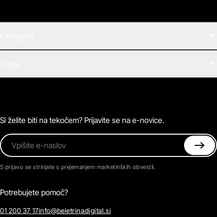
Kategorije
Filmi
O nas
E-knjige
Zvočne knjige
O Beletrini Digital
Podkasti
Naročnine
Magazin
Pogosta vprašanja
Kontaktirajte nas
Si želite biti na tekočem? Prijavite se na e-novice.
Vpišite e-naslov
S prijavo se strinjate s prejemanjem marketinških obvestil.
Potrebujete pomoč?
01 200 37 17
info@beletrinadigital.si