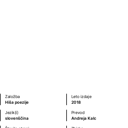
Izbrane pesmi in pesnitve
1917-1922, 1. zvezek
Velimir Hlebnikov
Poezija in dramatika
Založba
Leto izdaje
Hiša poezije
2018
Jezik(i)
Prevod
slovenščina
Andreja Kalc