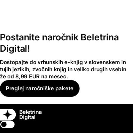
Postanite naročnik Beletrina
Digital!
Dostopajte do vrhunskih e-knjig v slovenskem in
tujih jezikih, zvočnih knjig in veliko drugih vsebin
že od 8,99 EUR na mesec.
Preglej naročniške pakete
Switch theme