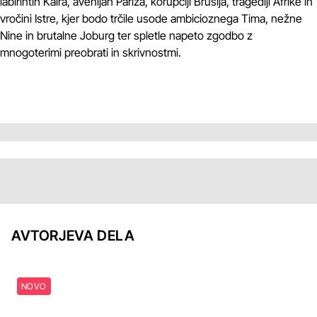
labirintih Kaira, avenijah Pariza, korupciji Bruslja, tragediji Afrike in
vročini Istre, kjer bodo trčile usode ambicioznega Tima, nežne
Nine in brutalne Joburg ter spletle napeto zgodbo z
mnogoterimi preobrati in skrivnostmi.
AVTORJEVA DELA
NOVO