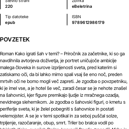
Število strani
Zbirka
220
eBeletrina
Tip datoteke
ISBN
epub
9789612986179
POVZETEK
Roman Kako igrati šah v temi? – Priročnik za začetnike, ki so ga
navdihnila avtorjeva doživetja, je portret uničujoče ambicije
malega človeka in surove izprijenosti sveta, pred katerim si
zatiskamo oči, da bi lahko mirno spali vsaj še eno noč, preden
mrtvih oči ne bomo mogli več zapreti. Je zgodba o povzpetniku,
ki je imel vse, a je hotel še več, zaradi česar se je nehote znašel
na šahovnici, kjer figure premikajo ljudje iz mračnega ozadja,
nevidnega slehernikom. Je zgodba o šahovski figuri, o kmetu s
periferije sveta, ki je želel pobegniti s šahovnice in postati
velemojster. A se je v temi spotikal in za seboj puščal solze,
trpljenje, razočaranje, obup, smrt. Triler bo bralca vodil po