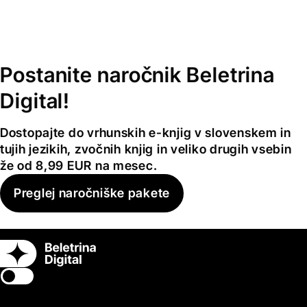
Postanite naročnik Beletrina
Digital!
Dostopajte do vrhunskih e-knjig v slovenskem in
tujih jezikih, zvočnih knjig in veliko drugih vsebin
že od 8,99 EUR na mesec.
Preglej naročniške pakete
Switch theme