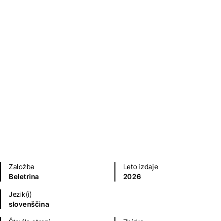
Kako igrati šah v temi
Boštjan Troha - Karo
Kriminalke in trilerji
Založba
Leto izdaje
Beletrina
2026
Jezik(i)
slovenščina