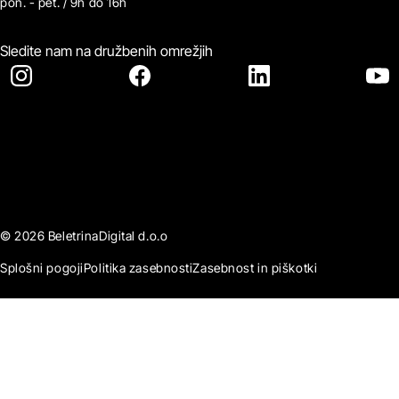
pon. - pet. / 9h do 16h
Sledite nam na družbenih omrežjih
© 2026 BeletrinaDigital d.o.o
Splošni pogoji
Politika zasebnosti
Zasebnost in piškotki