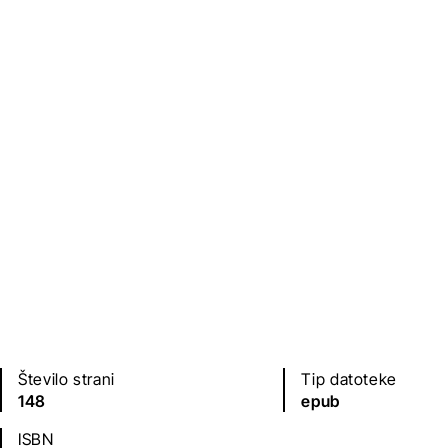
Založba
Leto izdaje
Sodobnost
2019
Jezik(i)
Prevod
slovenščina
Andrej Pleterski
Število strani
Tip datoteke
148
epub
ISBN