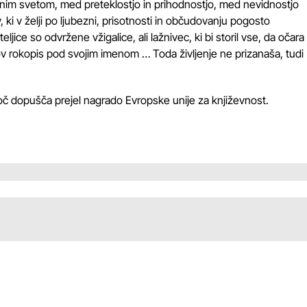
jenim svetom, med preteklostjo in prihodnostjo, med nevidnostjo
ki v želji po ljubezni, prisotnosti in občudovanju pogosto
ljice so odvržene vžigalice, ali lažnivec, ki bi storil vse, da očara
ov rokopis pod svojim imenom … Toda življenje ne prizanaša, tudi
 noč dopušča prejel nagrado Evropske unije za književnost.