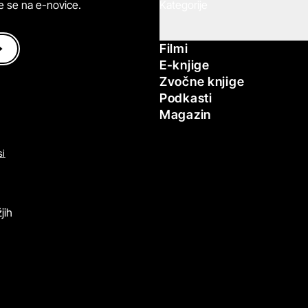
ite se na e-novice.
Kategorije
Filmi
E-knjige
Zvočne knjige
Podkasti
Magazin
si
jih