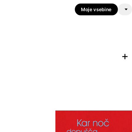
Moje vsebine
Dodaj na
Seznam želja