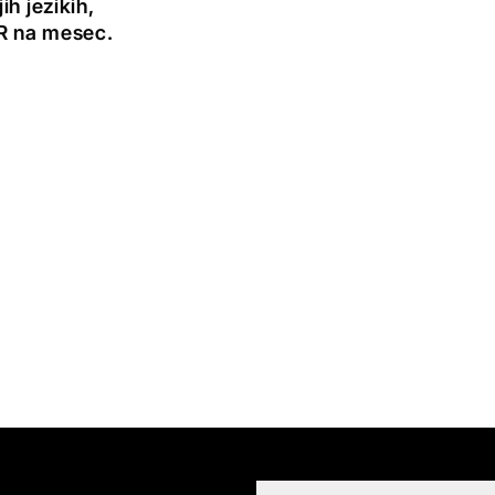
h jezikih,
UR na mesec.