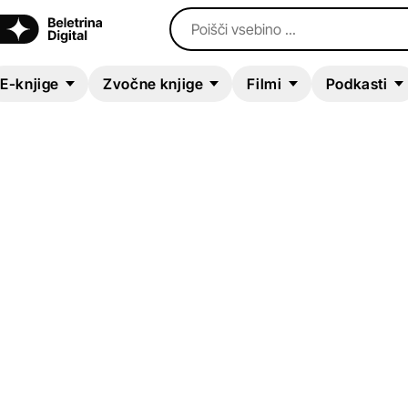
Poišči vsebino ...
E-knjige
Zvočne knjige
Filmi
Podkasti
E-KNJIGA
Kar noč dopušča
Pierre J. Mejlak
Kratke zgodbe in esejistika