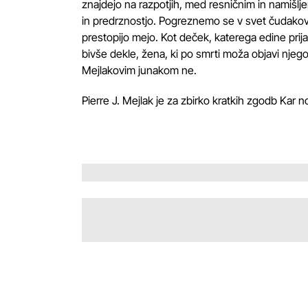
znajdejo na razpotjih, med resničnim in namišl
in predrznostjo. Pogreznemo se v svet čudakov, 
prestopijo mejo. Kot deček, katerega edine prijate
bivše dekle, žena, ki po smrti moža objavi njeg
Mejlakovim junakom ne.
Pierre J. Mejlak je za zbirko kratkih zgodb Kar