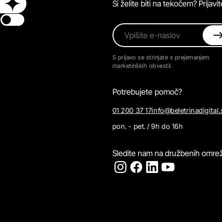
Si želite biti na tekočem? Prijav
Switch theme
Vpišite e-naslov
S prijavo se strinjate s prejemanjem
marketinških obvestil.
Potrebujete pomoč?
01 200 37 17
info@beletrinadigital.
pon. - pet. / 9h do 16h
Sledite nam na družbenih omrež