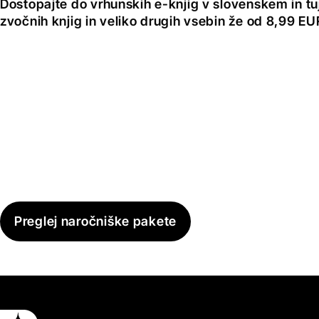
Dostopajte do vrhunskih e-knjig v slovenskem in tuji
zvočnih knjig in veliko drugih vsebin že od 8,99 E
Preglej naročniške pakete