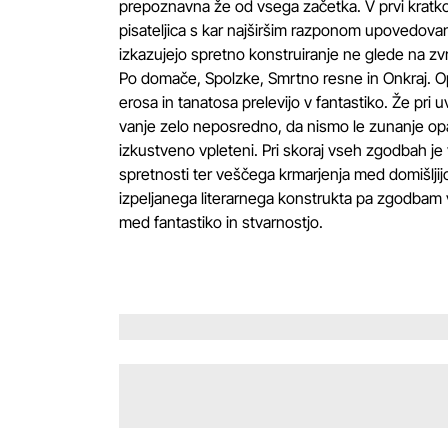
prepoznavna že od vsega začetka. V prvi kratkopr
pisateljica s kar najširšim razponom upovedovan
izkazujejo spretno konstruiranje ne glede na zvr
Po domače, Spolzke, Smrtno resne in Onkraj. Opi
erosa in tanatosa prelevijo v fantastiko. Že pri
vanje zelo neposredno, da nismo le zunanje op
izkustveno vpleteni. Pri skoraj vseh zgodbah je 
spretnosti ter veščega krmarjenja med domišlj
izpeljanega literarnega konstrukta pa zgodbam v
med fantastiko in stvarnostjo.