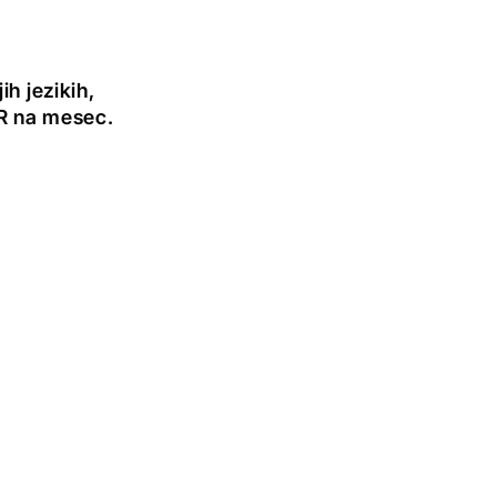
h jezikih,
UR na mesec.