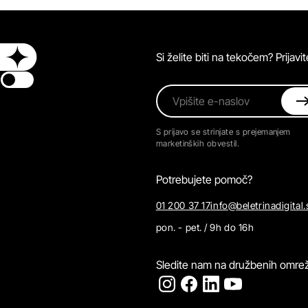
Si želite biti na tekočem? Prijav
Switch theme
Vpišite e-naslov
S prijavo se strinjate s prejemanjem
marketinških obvestil.
Potrebujete pomoč?
01 200 37 17
info@beletrinadigital.
pon. - pet. / 9h do 16h
Sledite nam na družbenih omrež