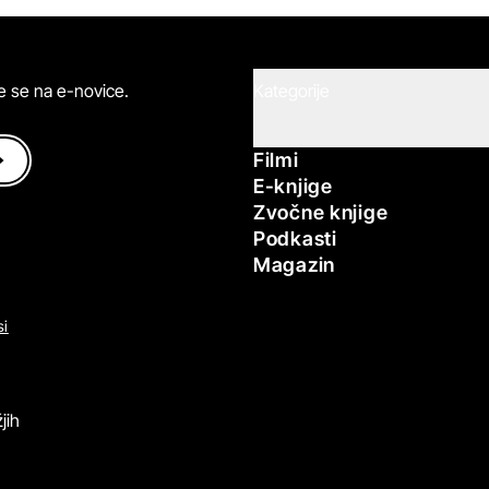
ite se na e-novice.
Kategorije
Filmi
E-knjige
Zvočne knjige
Podkasti
Magazin
si
jih