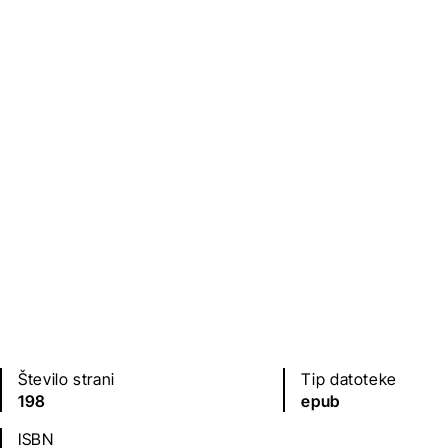
Založba
Leto izdaje
Litera
2020
Jezik(i)
slovenščina
Število strani
Tip datoteke
198
epub
ISBN