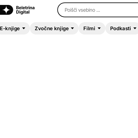
Poišči vsebino ...
E-knjige
Zvočne knjige
Filmi
Podkasti
E-KNJIGA
Konstrukt, d.b.o.
Luna J. Šribar
Sodobni romani (20. in 21. st.)