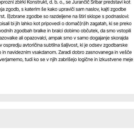
ozni zbirki Konstrukt, d. b. o., se Jurančič Šribar predstavi kot
ja zgodb, s katerim še kako upraviči sam naslov, kajti zgodbe
st. (I)zbrane zgodbe so razdeljene na štiri sklope s podnaslovi:
sali bi jih lahko kot pripovedi o domač(n)ih zagatah, ki se preko
 uvodnih zgodbah bralke in bralci dobimo občutek, da smo vstopili
azovalke ali opazovalci, ampak smo v samo dogajanje skorajda
v ospredju avtoričina subtilna šaljivost, ki je odsev zgodbarske
ijo in navideznim vsakdanom. Zaradi dobro zasnovanega in vešče
erjamemo, tudi ko se v njih zabrišejo logične in izkustvene meje