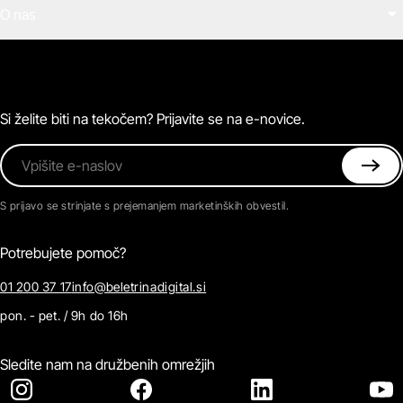
O nas
E-knjige
Zvočne knjige
O Beletrini Digital
Podkasti
Naročnine
Magazin
Pogosta vprašanja
Kontaktirajte nas
Si želite biti na tekočem? Prijavite se na e-novice.
Vpišite e-naslov
S prijavo se strinjate s prejemanjem marketinških obvestil.
Potrebujete pomoč?
01 200 37 17
info@beletrinadigital.si
pon. - pet. / 9h do 16h
Sledite nam na družbenih omrežjih