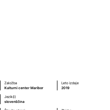
Krajšnice
Vlado Pivec
Kratke zgodbe in esejistika
Humor in satira
Založba
Leto izdaje
Kulturni center Maribor
2019
Jezik(i)
slovenščina