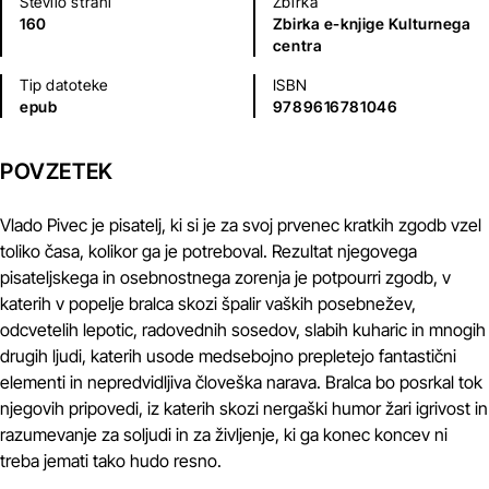
Število strani
Zbirka
160
Zbirka e-knjige Kulturnega
centra
Tip datoteke
ISBN
epub
9789616781046
POVZETEK
Vlado Pivec je pisatelj, ki si je za svoj prvenec kratkih zgodb vzel
toliko časa, kolikor ga je potreboval. Rezultat njegovega
pisateljskega in osebnostnega zorenja je potpourri zgodb, v
katerih v popelje bralca skozi špalir vaških posebnežev,
odcvetelih lepotic, radovednih sosedov, slabih kuharic in mnogih
drugih ljudi, katerih usode medsebojno prepletejo fantastični
elementi in nepredvidljiva človeška narava. Bralca bo posrkal tok
njegovih pripovedi, iz katerih skozi nergaški humor žari igrivost in
razumevanje za soljudi in za življenje, ki ga konec koncev ni
treba jemati tako hudo resno.