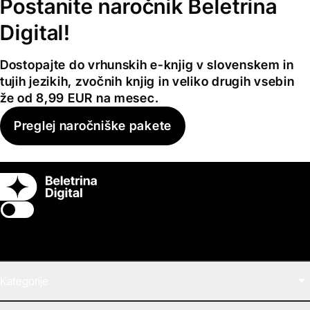
Postanite naročnik Beletrina
Digital!
Dostopajte do vrhunskih e-knjig v slovenskem in
tujih jezikih, zvočnih knjig in veliko drugih vsebin
že od 8,99 EUR na mesec.
Preglej naročniške pakete
Switch theme
Kategorije
Filmi