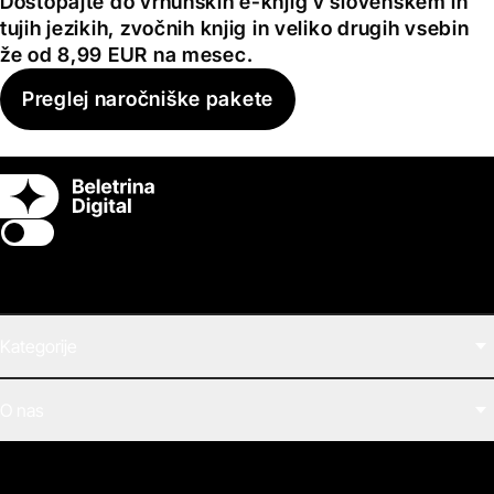
Dostopajte do vrhunskih e-knjig v slovenskem in
tujih jezikih, zvočnih knjig in veliko drugih vsebin
že od 8,99 EUR na mesec.
Preglej naročniške pakete
Switch theme
Kategorije
Filmi
O nas
E-knjige
Zvočne knjige
O Beletrini Digital
Podkasti
Naročnine