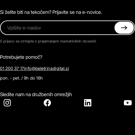
Magazin
Pogosta vprašanja
Kontaktirajte nas
Si želite biti na tekočem? Prijavite se na e-novice.
Vpišite e-naslov
S prijavo se strinjate s prejemanjem marketinških obvestil.
Potrebujete pomoč?
01 200 37 17
info@beletrinadigital.si
pon. - pet. / 9h do 16h
Sledite nam na družbenih omrežjih