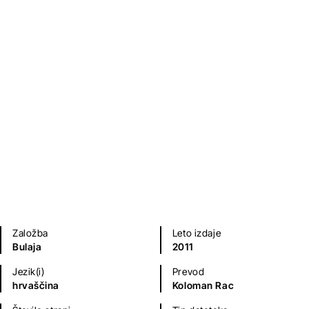
Sofoklo
Poezija in dramatika
Založba
Leto izdaje
Bulaja
2011
Jezik(i)
Prevod
hrvaščina
Koloman Rac