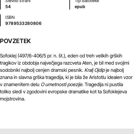
Število strani
Tip datoteke
54
epub
ISBN
9789533280806
POVZETEK
Sofoklej (497/6-406/5 pr. n. št.), eden od treh velikih grških
tragikov iz obdobja največjega razcveta Aten, je bil med svojimi
sodobniki najbolj cenjen dramski pesnik.
Kralj Ojdip
je najbolj
znana in slavna grška tragedija, ki je bila že Aristotlu idealen vzor
v znamenitem delu
O umetnosti poezije
. Tragedija ni pustila
toliko sledi v zgodovini evropske dramatike kot ta Sofoklejeva
mojstrovina.