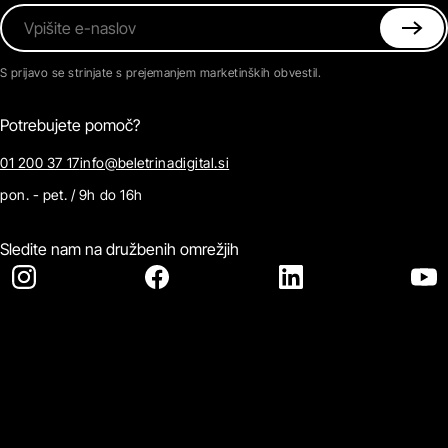
Vpišite e-naslov
S prijavo se strinjate s prejemanjem marketinških obvestil.
Potrebujete pomoč?
01 200 37 17
info@beletrinadigital.si
pon. - pet. / 9h do 16h
Sledite nam na družbenih omrežjih