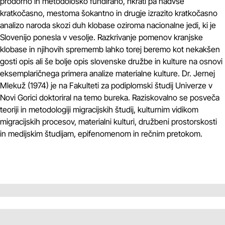
prodorno in metodološko fundirano, hkrati pa nadvse
kratkočasno, mestoma šokantno in drugje izrazito kratkočasno
analizo naroda skozi duh klobase oziroma nacionalne jedi, ki je
Slovenijo ponesla v vesolje. Razkrivanje pomenov kranjske
klobase in njihovih sprememb lahko torej beremo kot nekakšen
gosti opis ali še bolje opis slovenske družbe in kulture na osnovi
eksemplaričnega primera analize materialne kulture. Dr. Jernej
Mlekuž (1974) je na Fakulteti za podiplomski študij Univerze v
Novi Gorici doktoriral na temo bureka. Raziskovalno se posveča
teoriji in metodologiji migracijskih študij, kulturnim vidikom
migracijskih procesov, materialni kulturi, družbeni prostorskosti
in medijskim študijam, epifenomenom in rečnim pretokom.