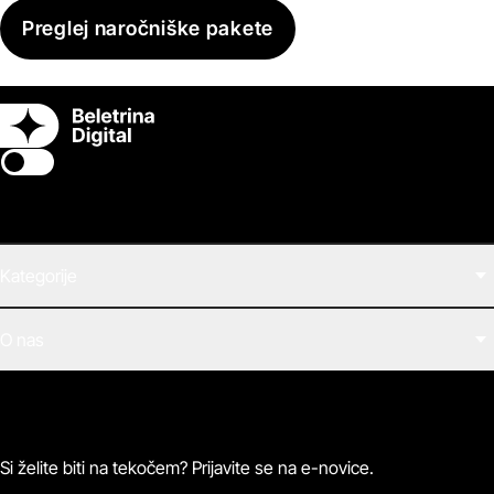
Preglej naročniške pakete
Switch theme
Kategorije
Filmi
O nas
E-knjige
Zvočne knjige
O Beletrini Digital
Podkasti
Naročnine
Magazin
Pogosta vprašanja
Kontaktirajte nas
Si želite biti na tekočem? Prijavite se na e-novice.