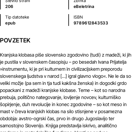
Število strani
Zbirka
206
eBeletrina
Tip datoteke
ISBN
epub
9789612843533
POVZETEK
Kranjska klobasa piše slovensko zgodovino (tudi) z madeži, ki jih
je pustila v slovenskem časopisju – po besedah Ivana Prijatelja
»instrumentu, ki je pri kulturnem in civilizacijskem preporodu
slovenskega ljudstva v narod […] igral glavno vlogo«. Ne le da so
veliki možje (pa sem in tja tudi kakšna ženska) in dogodki grdo
popackani z madeži kranjske klobase. Teme – kot so narodna
prebuja, politično nategovanje, lovljenje novcev, kulturniško
šopirjenje, duh revolucije in konec zgodovine – so kot meso in
mast v čreva kranjskih klobas na silo stisnjene v posamezna
obdobja: avstro-ogrski čas, prvo in drugo Jugoslavijo ter
samostojno Slovenijo. Knjiga predstavlja iskrivo, analitično