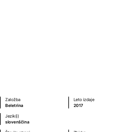
Kranjsko klobasanje
Jernej Mlekuž
Kulinarika
Humanistika in družboslovje
Založba
Leto izdaje
Beletrina
2017
Jezik(i)
slovenščina