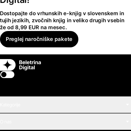
Dostopajte do vrhunskih e-knjig v slovenskem in
tujih jezikih, zvočnih knjig in veliko drugih vsebin
že od 8,99 EUR na mesec.
Preglej naročniške pakete
Switch theme
Kategorije
Filmi
O nas
E-knjige
Zvočne knjige