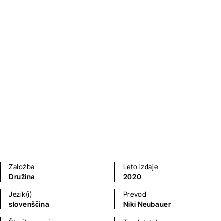
Krepostno vodenje
Alexandre Havard
Priročniki
Založba
Leto izdaje
Družina
2020
Jezik(i)
Prevod
slovenščina
Niki Neubauer