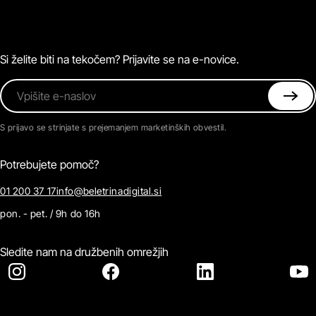
O Beletrini Digital
Podkasti
Naročnine
Magazin
Pogosta vprašanja
Kontaktirajte nas
Si želite biti na tekočem? Prijavite se na e-novice.
Vpišite e-naslov
S prijavo se strinjate s prejemanjem marketinških obvestil.
Potrebujete pomoč?
01 200 37 17
info@beletrinadigital.si
pon. - pet. / 9h do 16h
Sledite nam na družbenih omrežjih