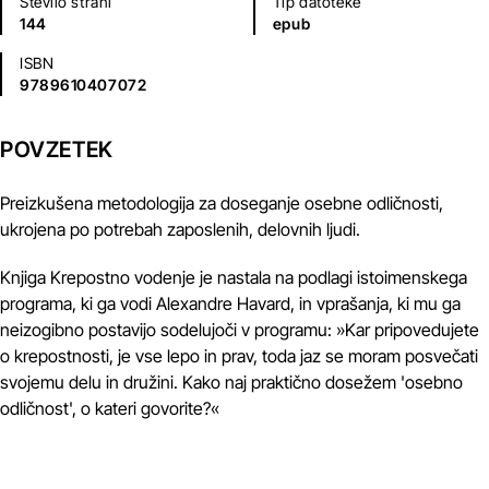
Število strani
Tip datoteke
144
epub
ISBN
9789610407072
POVZETEK
Preizkušena metodologija za doseganje osebne odličnosti,
ukrojena po potrebah zaposlenih, delovnih ljudi.
Knjiga Krepostno vodenje je nastala na podlagi istoimenskega
programa, ki ga vodi Alexandre Havard, in vprašanja, ki mu ga
neizogibno postavijo sodelujoči v programu: »Kar pripovedujete
o krepostnosti, je vse lepo in prav, toda jaz se moram posvečati
svojemu delu in družini. Kako naj praktično dosežem 'osebno
odličnost', o kateri govorite?«