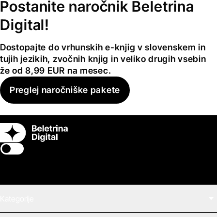
Postanite naročnik Beletrina
Digital!
Dostopajte do vrhunskih e-knjig v slovenskem in
tujih jezikih, zvočnih knjig in veliko drugih vsebin
že od 8,99 EUR na mesec.
Preglej naročniške pakete
Switch theme
Kategorije