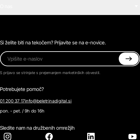
Filmi
O nas
E-knjige
Zvočne knjige
O Beletrini Digital
Podkasti
Naročnine
Magazin
Pogosta vprašanja
Kontaktirajte nas
Si želite biti na tekočem? Prijavite se na e-novice.
Vpišite e-naslov
S prijavo se strinjate s prejemanjem marketinških obvestil.
Potrebujete pomoč?
01 200 37 17
info@beletrinadigital.si
pon. - pet. / 9h do 16h
Sledite nam na družbenih omrežjih