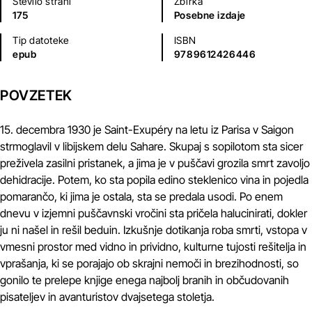
Število strani
Zbirka
175
Posebne izdaje
Tip datoteke
ISBN
epub
9789612426446
POVZETEK
15. decembra 1930 je Saint-Exupéry na letu iz Parisa v Saigon
strmoglavil v libijskem delu Sahare. Skupaj s sopilotom sta sicer
preživela zasilni pristanek, a jima je v puščavi grozila smrt zavoljo
dehidracije. Potem, ko sta popila edino steklenico vina in pojedla
pomarančo, ki jima je ostala, sta se predala usodi. Po enem
dnevu v izjemni puščavnski vročini sta pričela halucinirati, dokler
ju ni našel in rešil beduin. Izkušnje dotikanja roba smrti, vstopa v
vmesni prostor med vidno in prividno, kulturne tujosti rešitelja in
vprašanja, ki se porajajo ob skrajni nemoči in brezihodnosti, so
gonilo te prelepe knjige enega najbolj branih in občudovanih
pisateljev in avanturistov dvajsetega stoletja.