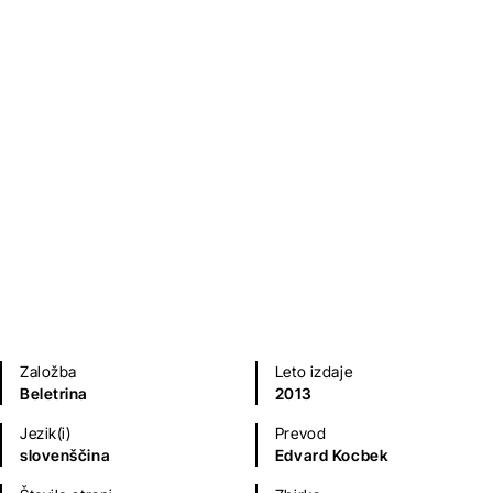
Letalo in planet
Antoine De Saint Exupery
Sodobni romani (20. in 21. st.)
Založba
Leto izdaje
Beletrina
2013
Jezik(i)
Prevod
slovenščina
Edvard Kocbek