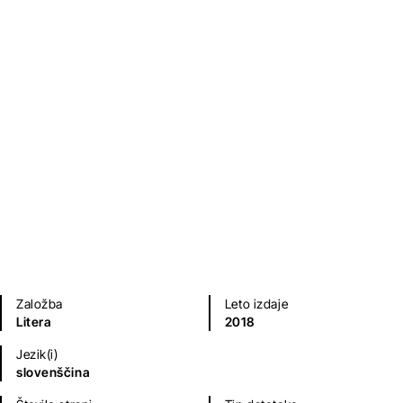
Nevenka Miklič Perne
Poezija in dramatika
Založba
Leto izdaje
Litera
2018
Jezik(i)
slovenščina