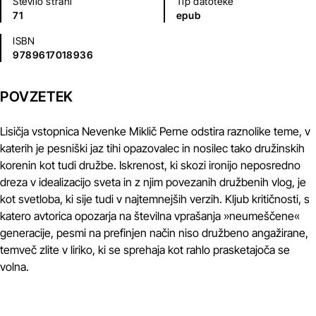
Število strani
Tip datoteke
71
epub
ISBN
9789617018936
POVZETEK
Lisičja vstopnica Nevenke Miklič Perne odstira raznolike teme, v
katerih je pesniški jaz tihi opazovalec in nosilec tako družinskih
korenin kot tudi družbe. Iskrenost, ki skozi ironijo neposredno
dreza v idealizacijo sveta in z njim povezanih družbenih vlog, je
kot svetloba, ki sije tudi v najtemnejših verzih. Kljub kritičnosti, s
katero avtorica opozarja na številna vprašanja »neumeščene«
generacije, pesmi na prefinjen način niso družbeno angažirane,
temveč zlite v liriko, ki se sprehaja kot rahlo prasketajoča se
volna.