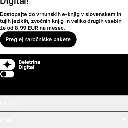
Digital!
Dostopajte do vrhunskih e-knjig v slovenskem in
tujih jezikih, zvočnih knjig in veliko drugih vsebin
že od 8,99 EUR na mesec.
Preglej naročniške pakete
Switch theme
Kategorije
Filmi
O nas
E-knjige