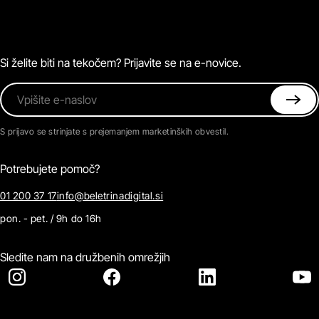
Zvočne knjige
O Beletrini Digital
Podkasti
Naročnine
Magazin
Pogosta vprašanja
Kontaktirajte nas
Si želite biti na tekočem? Prijavite se na e-novice.
Vpišite e-naslov
S prijavo se strinjate s prejemanjem marketinških obvestil.
Potrebujete pomoč?
01 200 37 17
info@beletrinadigital.si
pon. - pet. / 9h do 16h
Sledite nam na družbenih omrežjih