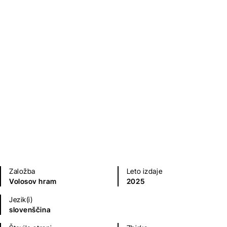
Ljudje in ljubezen ob Muri
Boris Brunec
Ljubezenski romani
Erotika
Založba
Leto izdaje
Volosov hram
2025
Jezik(i)
slovenščina