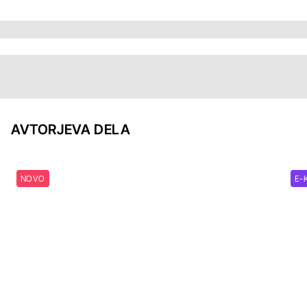
AVTORJEVA DELA
NOVO
E-