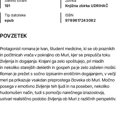
Število strani
Zbirka
191
Knjižna zbirka UDRIHAČ
Tip datoteke
ISBN
epub
9789617243062
POVZETEK
Protagonist romana je Ivan, študent medicine, ki se ob praznikih
in počitnicah vrača v pokrajino ob Muri, kjer se prepušča toku
življenja in dogajanja. Krajani ga zelo spoštujejo, pri mladih
in nekoliko starejših dekletih in gospeh pa je zelo zaželen moški.
Roman je prežet s sočno izpisanim erotičnim dogajanjem, v večji
meri pa prikazuje vsakdan preprostega človeka ob Muri. Močno
posega v emotivno življenje teh ljudi in na poseben, nekoliko
hudomušen način, tudi s pomočjo narečnega izrazoslovja,
ustvari realistično podobo življenja ob Muri z različnih perspektiv.