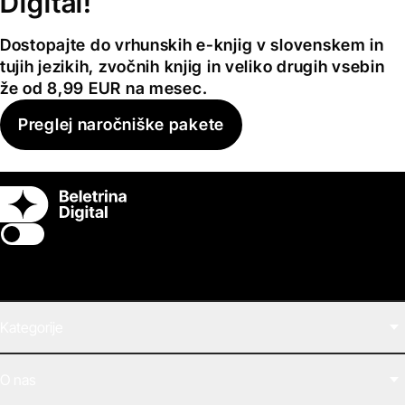
Digital!
Dostopajte do vrhunskih e-knjig v slovenskem in
tujih jezikih, zvočnih knjig in veliko drugih vsebin
že od 8,99 EUR na mesec.
Preglej naročniške pakete
Switch theme
Kategorije
Filmi
O nas
E-knjige