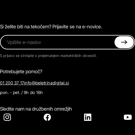
Zvočne knjige
O Beletrini Digital
Podkasti
Naročnine
Magazin
Pogosta vprašanja
Kontaktirajte nas
Si želite biti na tekočem? Prijavite se na e-novice.
Vpišite e-naslov
S prijavo se strinjate s prejemanjem marketinških obvestil.
Potrebujete pomoč?
01 200 37 17
info@beletrinadigital.si
pon. - pet. / 9h do 16h
Sledite nam na družbenih omrežjih