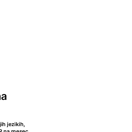
na
h jezikih,
UR na mesec.