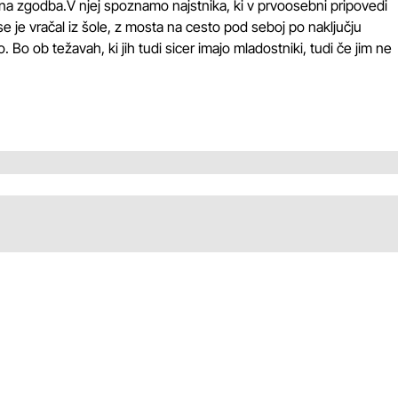
a zgodba.V njej spoznamo najstnika, ki v prvoosebni pripovedi
se je vračal iz šole, z mosta na cesto pod seboj po naključju
 Bo ob težavah, ki jih tudi sicer imajo mladostniki, tudi če jim ne