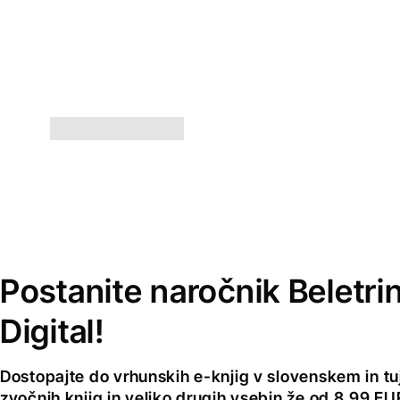
Postanite naročnik Beletri
Digital!
Dostopajte do vrhunskih e-knjig v slovenskem in tuji
zvočnih knjig in veliko drugih vsebin že od 8,99 E