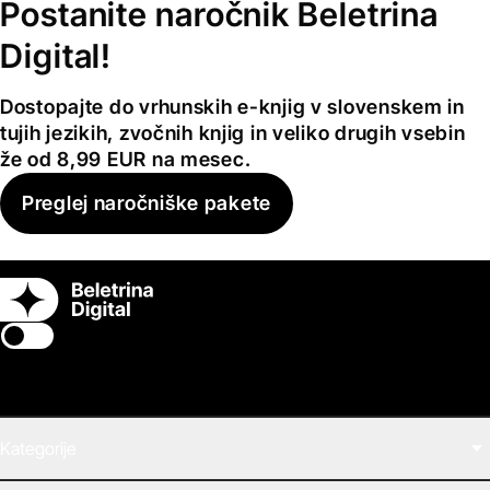
Postanite naročnik Beletrina
Digital!
Dostopajte do vrhunskih e-knjig v slovenskem in
tujih jezikih, zvočnih knjig in veliko drugih vsebin
že od 8,99 EUR na mesec.
Preglej naročniške pakete
Switch theme
Kategorije