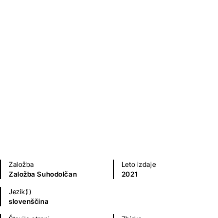
Naočnik in Očalnik
Leopold Suhodolčan
Mladinska literatura
Založba
Leto izdaje
Založba Suhodolčan
2021
Jezik(i)
slovenščina