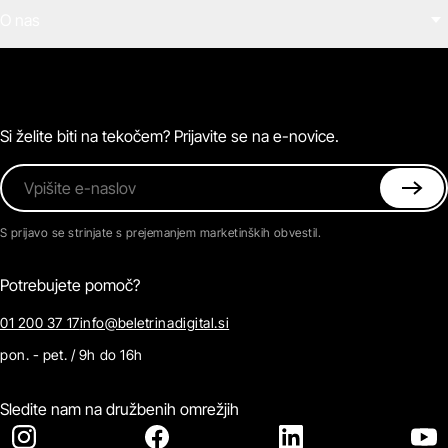
Filmi
O nas
E-knjige
Zvočne knjige
O Beletrini Digital
Podkasti
Naročnine
Magazin
Pogosta vprašanja
Kontaktirajte nas
Si želite biti na tekočem? Prijavite se na e-novice.
Vpišite e-naslov
S prijavo se strinjate s prejemanjem marketinških obvestil.
Potrebujete pomoč?
01 200 37 17
info@beletrinadigital.si
pon. - pet. / 9h do 16h
Sledite nam na družbenih omrežjih