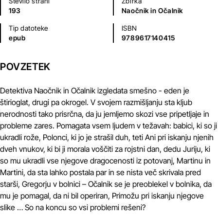
Število strani
Zbirka
193
Naočnik in Očalnik
Tip datoteke
ISBN
epub
9789617140415
POVZETEK
Detektiva Naočnik in Očalnik izgledata smešno - eden je
štirioglat, drugi pa okrogel. V svojem razmišljanju sta kljub
nerodnosti tako prisrčna, da ju jemljemo skozi vse pripetljaje in
probleme zares. Pomagata vsem ljudem v težavah: babici, ki so ji
ukradli rože, Polonci, ki jo je strašil duh, teti Ani pri iskanju njenih
dveh vnukov, ki bi ji morala voščiti za rojstni dan, dedu Juriju, ki
so mu ukradli vse njegove dragocenosti iz potovanj, Martinu in
Martini, da sta lahko postala par in se nista več skrivala pred
starši, Gregorju v bolnici – Očalnik se je preoblekel v bolnika, da
mu je pomagal, da ni bil operiran, Primožu pri iskanju njegove
slike … So na koncu so vsi problemi rešeni?