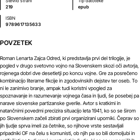
Število strani
Tip datoteke
219
epub
ISBN
9789617135633
POVZETEK
Roman Lenarta Zajca Odred, ki predstavlja prvi del trilogije, je
pogled v drugo svetovno vojno na Slovenskem skozi oči avtorja,
rojenega dobri dve desetletji po koncu vojne. Gre za posrečeno
kombinacijo literarne fikcije in zgodovinskih dejstev ter oseb. To
ni le zanimivo branje, ampak tudi koristni vpogled za
spoznavanje in razumevanje vojnega časa in ljudi, še posebej pa
narave slovenske partizanske gverile. Avtor s kratkimi in
natančnimi povedmi precizira situacijo leta 1941, ko so se širom
po Slovenskem začeli zbirati prvi organizirani uporniki. Čeprav so
jih ljudje sprva imeli za četnike, so njihove vrste sestavljali
pripadniki OF na čelu s komunisti, ob njih pa so bili domoljubi in