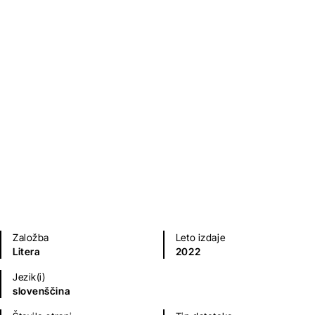
Odred
Lenart Zajc
Sodobni romani (20. in 21. st.)
Založba
Leto izdaje
Litera
2022
Jezik(i)
slovenščina