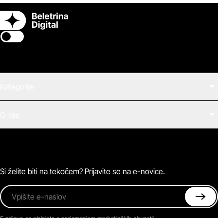
Switch theme
Kategorije
Filmi
O nas
E-knjige
Zvočne knjige
O Beletrini Digital
Podkasti
Naročnine
Magazin
Pogosta vprašanja
Kontaktirajte nas
Si želite biti na tekočem? Prijavite se na e-novice.
Vpišite e-naslov