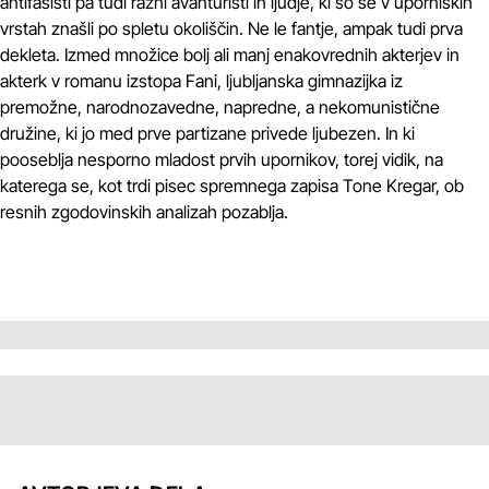
antifašisti pa tudi razni avanturisti in ljudje, ki so se v uporniških
vrstah znašli po spletu okoliščin. Ne le fantje, ampak tudi prva
dekleta. Izmed množice bolj ali manj enakovrednih akterjev in
akterk v romanu izstopa Fani, ljubljanska gimnazijka iz
premožne, narodnozavedne, napredne, a nekomunistične
družine, ki jo med prve partizane privede ljubezen. In ki
pooseblja nesporno mladost prvih upornikov, torej vidik, na
katerega se, kot trdi pisec spremnega zapisa Tone Kregar, ob
resnih zgodovinskih analizah pozablja.