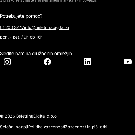
S prijavo se strinjate s prejemanjem marketinških obvestil.
Potrebujete pomoč?
01 200 37 17
info@beletrinadigital.si
pon. - pet. / 9h do 16h
Sledite nam na družbenih omrežjih
© 2026 BeletrinaDigital d.o.o
Splošni pogoji
Politika zasebnosti
Zasebnost in piškotki