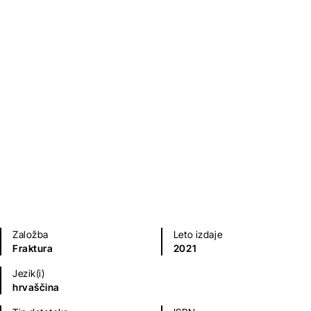
One stvari
Jasna Jasna Žmak
Kratke zgodbe in esejistika
Založba
Leto izdaje
Fraktura
2021
Jezik(i)
hrvaščina