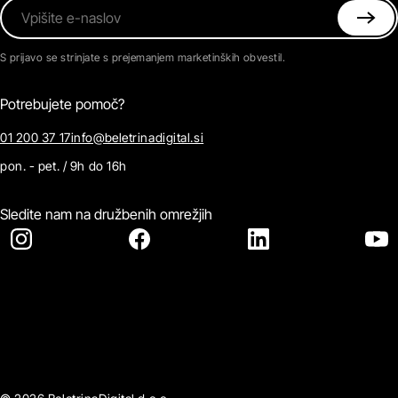
Vpišite e-naslov
S prijavo se strinjate s prejemanjem marketinških obvestil.
Potrebujete pomoč?
01 200 37 17
info@beletrinadigital.si
pon. - pet. / 9h do 16h
Sledite nam na družbenih omrežjih