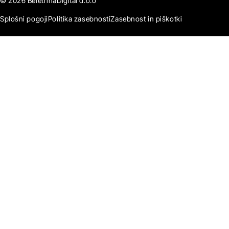
© 2026 BeletrinaDigital d.o.o
Splošni pogoji
Politika zasebnosti
Zasebnost in piškotki