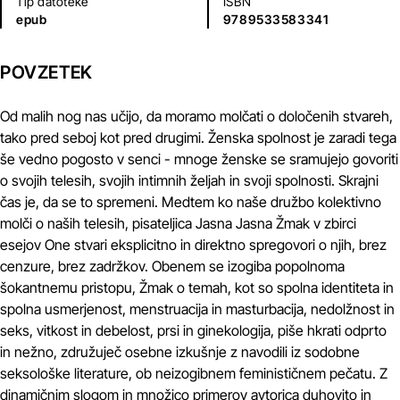
Tip datoteke
ISBN
epub
9789533583341
POVZETEK
Od malih nog nas učijo, da moramo molčati o določenih stvareh,
tako pred seboj kot pred drugimi. Ženska spolnost je zaradi tega
še vedno pogosto v senci - mnoge ženske se sramujejo govoriti
o svojih telesih, svojih intimnih željah in svoji spolnosti. Skrajni
čas je, da se to spremeni. Medtem ko naše družbo kolektivno
molči o naših telesih, pisateljica Jasna Jasna Žmak v zbirci
esejov One stvari eksplicitno in direktno spregovori o njih, brez
cenzure, brez zadržkov. Obenem se izogiba popolnoma
šokantnemu pristopu, Žmak o temah, kot so spolna identiteta in
spolna usmerjenost, menstruacija in masturbacija, nedolžnost in
seks, vitkost in debelost, prsi in ginekologija, piše hkrati odprto
in nežno, združuječ osebne izkušnje z navodili iz sodobne
seksološke literature, ob neizogibnem feminističnem pečatu. Z
dinamičnim slogom in množico primerov avtorica duhovito in