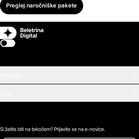
Preglej naročniške pakete
Switch theme
Kategorije
Filmi
O nas
E-knjige
Zvočne knjige
O Beletrini Digital
Podkasti
Naročnine
Magazin
Pogosta vprašanja
Kontaktirajte nas
Si želite biti na tekočem? Prijavite se na e-novice.