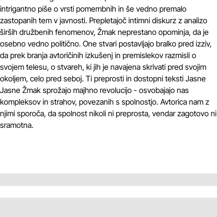
intrigantno piše o vrsti pomembnih in še vedno premalo
zastopanih tem v javnosti. Prepletajoč intimni diskurz z analizo
širših družbenih fenomenov, Žmak neprestano opominja, da je
osebno vedno politično. One stvari postavljajo bralko pred izziv,
da prek branja avtoričinih izkušenj in premislekov razmisli o
svojem telesu, o stvareh, ki jih je navajena skrivati pred svojim
okoljem, celo pred seboj. Ti preprosti in dostopni teksti Jasne
Jasne Žmak sprožajo majhno revolucijo - osvobajajo nas
kompleksov in strahov, povezanih s spolnostjo. Avtorica nam z
njimi sporoča, da spolnost nikoli ni preprosta, vendar zagotovo ni
sramotna.