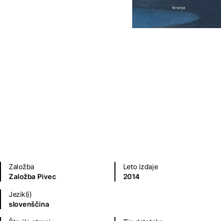
P(l)ast za p(l)astjo
Petra Kolmančič
Poezija in dramatika
Založba
Leto izdaje
Založba Pivec
2014
Jezik(i)
slovenščina