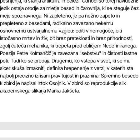
pesnjenja, ki stanja artikulira in beleži. Odhodi so torej navidezni:
jezik ostaja orodje za mletje besed in čarovnija, ki se steguje čez
meje spoznavnega. Ni zapleteno, je pa nežno zapeto in
prepleteno z besedami, radikalno zavezano nekemu
osnovnemu ustvarjalnemu vzgibu: oditi v nemogoče, biti
istočasno mrtev in živ; bit brez preteklosti in brez prihodnosti,
zgolj čuteča mehanika, ki trepeta pred obličjem Nedefiniranega.
Poezija Petre Kolmančič je zavezana "sebstvu" in čistosti lastne
poti. Tudi ko se predaja Drugemu, ko vstopa v svet, ki se mu
sicer skuša izmakniti, definira hrepenenje z verzi, v katerih sta
najbolj precizno izrisani prav tujost in praznina. Spremno besedo
k zbirki je napisal Iztok Osojnik. V zbirki so reprodukcije slik
akademskega slikarja Marka Jakšeta.