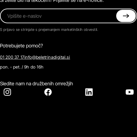
Vpišite e-naslov
S prijavo se strinjate s prejemanjem marketinških obvestil.
Potrebujete pomoč?
01 200 37 17
info@beletrinadigital.si
pon. - pet. / 9h do 16h
Sledite nam na družbenih omrežjih