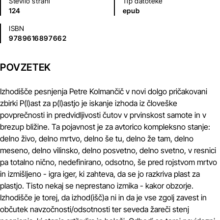
Število strani
Tip datoteke
124
epub
ISBN
9789616897662
POVZETEK
Izhodišče pesnjenja Petre Kolmančič v novi dolgo pričakovani
zbirki P(l)ast za p(l)astjo je iskanje izhoda iz človeške
povprečnosti in predvidljivosti čutov v prvinskost samote in v
brezup bližine. Ta pojavnost je za avtorico kompleksno stanje:
delno živo, delno mrtvo, delno še tu, delno že tam, delno
meseno, delno vilinsko, delno posvetno, delno svetno, v resnici
pa totalno nično, nedefinirano, odsotno, še pred rojstvom mrtvo
in izmišljeno - igra iger, ki zahteva, da se jo razkriva plast za
plastjo. Tisto nekaj se neprestano izmika - kakor obzorje.
Izhodišče je torej, da izhod(išč)a ni in da je vse zgolj zavest in
občutek navzočnosti/odsotnosti ter seveda žareči stenj