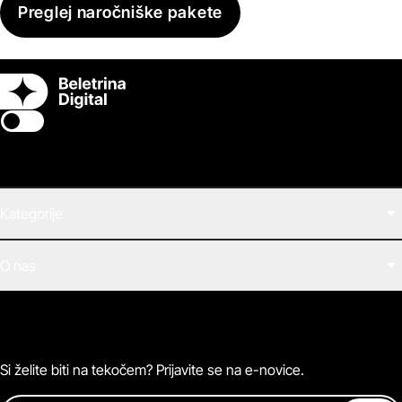
Preglej naročniške pakete
Switch theme
Kategorije
Filmi
O nas
E-knjige
Zvočne knjige
O Beletrini Digital
Podkasti
Naročnine
Magazin
Pogosta vprašanja
Kontaktirajte nas
Si želite biti na tekočem? Prijavite se na e-novice.