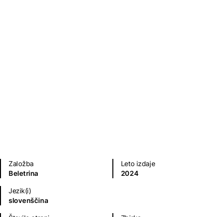
Pisma Maticu
Doris Kukovičič
Sodobni romani (20. in 21. st.)
Na voljo tudi kot
zvočna knjiga
.
Založba
Leto izdaje
Beletrina
2024
Jezik(i)
slovenščina