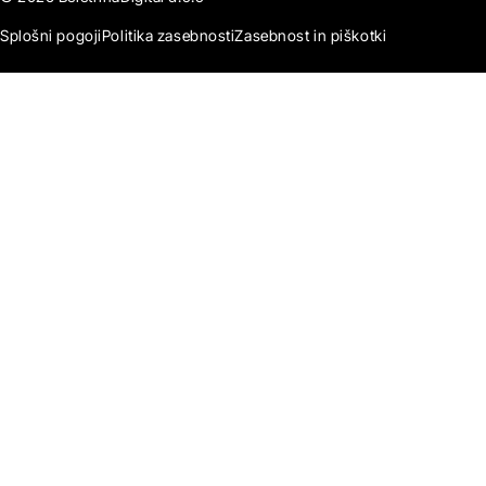
Splošni pogoji
Politika zasebnosti
Zasebnost in piškotki