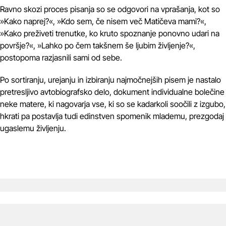
Ravno skozi proces pisanja so se odgovori na vprašanja, kot so
»Kako naprej?«, »Kdo sem, če nisem več Matičeva mami?«,
»Kako preživeti trenutke, ko kruto spoznanje ponovno udari na
površje?«, »Lahko po čem takšnem še ljubim življenje?«,
postopoma razjasnili sami od sebe.
Po sortiranju, urejanju in izbiranju najmočnejših pisem je nastalo
pretresljivo avtobiografsko delo, dokument individualne bolečine
neke matere, ki nagovarja vse, ki so se kadarkoli soočili z izgubo,
hkrati pa postavlja tudi edinstven spomenik mlademu, prezgodaj
ugaslemu življenju.