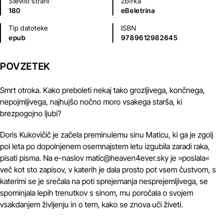
Število strani
Zbirka
180
eBeletrina
Tip datoteke
ISBN
epub
9789612982645
POVZETEK
Smrt otroka. Kako preboleti nekaj tako grozljivega, končnega,
nepojmljivega, najhujšo nočno moro vsakega starša, ki
brezpogojno ljubi?
Doris Kukovičič je začela preminulemu sinu Maticu, ki ga je zgolj
pol leta po dopolnjenem osemnajstem letu izgubila zaradi raka,
pisati pisma. Na e-naslov matic@heaven4ever.sky je »poslala«
več kot sto zapisov, v katerih je dala prosto pot vsem čustvom, s
katerimi se je srečala na poti sprejemanja nesprejemljivega, se
spominjala lepih trenutkov s sinom, mu poročala o svojem
vsakdanjem življenju in o tem, kako se znova uči živeti.