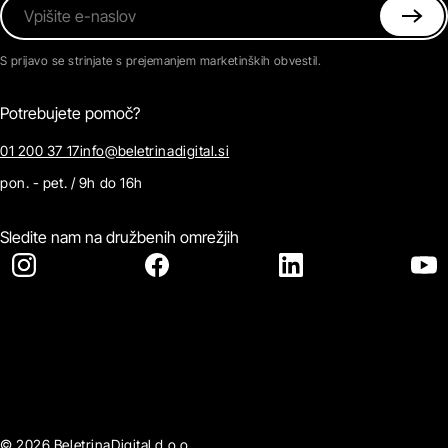
Vpišite e-naslov
S prijavo se strinjate s prejemanjem marketinških obvestil.
Potrebujete pomoč?
01 200 37 17
info@beletrinadigital.si
pon. - pet. / 9h do 16h
Sledite nam na družbenih omrežjih
© 2026 BeletrinaDigital d.o.o