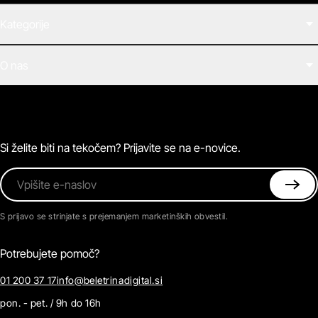
Kategorije
Filmi
O nas
E-knjige
Zvočne knjige
O Beletrini Digital
Podkasti
Naročnine
Magazin
Pogosta vprašanja
Kontaktirajte nas
Si želite biti na tekočem? Prijavite se na e-novice.
Vpišite e-naslov
S prijavo se strinjate s prejemanjem marketinških obvestil.
Potrebujete pomoč?
01 200 37 17
info@beletrinadigital.si
pon. - pet. / 9h do 16h