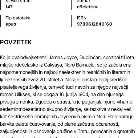
Število strani
Zbirka
147
eBeletrina
Tip datoteke
ISBN
epub
9789612849160
POVZETEK
Ko je dvaindvajsetletni James Joyce, Dublinčan, spoznal tri leta
mlajšo rdečelasko iz Galwaya, Noro Barnacle, se je začela ena
najpomembnejših in najbolj naelektrenih resničnih in literarnih
ljubezenskih zvez 20. stoletja. Nora ni postala zgolj središče
pisateljevega življenja, temveč tudi navdih za njegov največji
roman Ulikses, ki se dogaja 16. junija 1904, na dan njunega
prvega zmenka. Zgodba o strasti, ki je poganjala njuno viharno
sedemintridesetletno skupno življenje, se razkriva v nekaj več
kot šestdesetih ohranjenih Joyceovih pismih Nori. Pred nami je
barvita paleta čustvovanja, od plahe začetne očaranosti,
zaljubljenosti in osnovanja družine v Trstu, poročanja o gmotnih