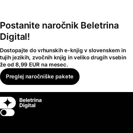
Postanite naročnik Beletrina
Digital!
Dostopajte do vrhunskih e-knjig v slovenskem in
tujih jezikih, zvočnih knjig in veliko drugih vsebin
že od 8,99 EUR na mesec.
Preglej naročniške pakete
Switch theme