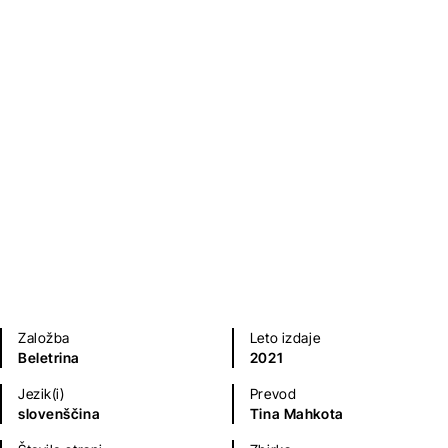
Pisma Nori
James Joyce
Biografije in spomini
Založba
Leto izdaje
Beletrina
2021
Jezik(i)
Prevod
slovenščina
Tina Mahkota