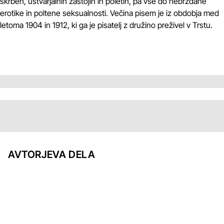
skrbeh, ustvarjalnih zastojih in poletih, pa vse do nebrzdane
erotike in poltene seksualnosti. Večina pisem je iz obdobja med
letoma 1904 in 1912, ki ga je pisatelj z družino preživel v Trstu.
AVTORJEVA DELA