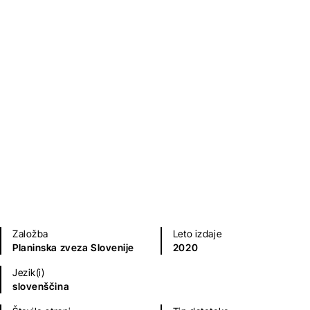
Pravljičarija pod Triglavom
Kristina Menih
Otroška literatura
Mladinska literatura
Založba
Leto izdaje
Planinska zveza Slovenije
2020
Jezik(i)
slovenščina