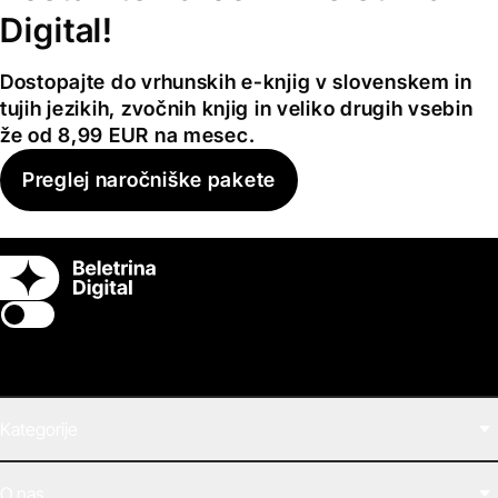
Digital!
Dostopajte do vrhunskih e-knjig v slovenskem in
tujih jezikih, zvočnih knjig in veliko drugih vsebin
že od 8,99 EUR na mesec.
Preglej naročniške pakete
Switch theme
Kategorije
Filmi
O nas