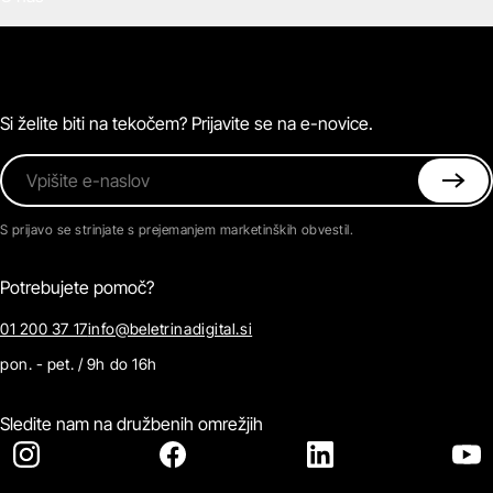
E-knjige
Zvočne knjige
O Beletrini Digital
Podkasti
Naročnine
Magazin
Pogosta vprašanja
Kontaktirajte nas
Si želite biti na tekočem? Prijavite se na e-novice.
Vpišite e-naslov
S prijavo se strinjate s prejemanjem marketinških obvestil.
Potrebujete pomoč?
01 200 37 17
info@beletrinadigital.si
pon. - pet. / 9h do 16h
Sledite nam na družbenih omrežjih