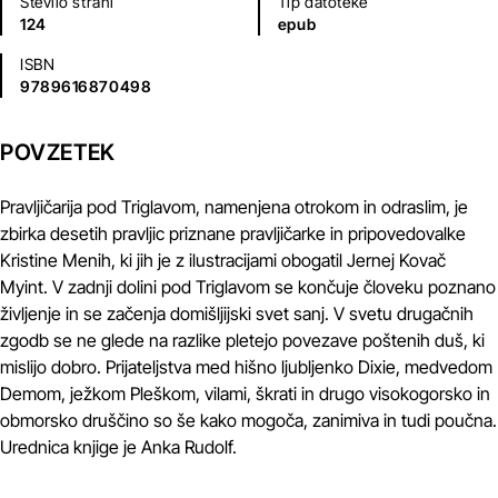
Število strani
Tip datoteke
124
epub
ISBN
9789616870498
POVZETEK
Pravljičarija pod Triglavom, namenjena otrokom in odraslim, je
zbirka desetih pravljic priznane pravljičarke in pripovedovalke
Kristine Menih, ki jih je z ilustracijami obogatil Jernej Kovač
Myint. V zadnji dolini pod Triglavom se končuje človeku poznano
življenje in se začenja domišljijski svet sanj. V svetu drugačnih
zgodb se ne glede na razlike pletejo povezave poštenih duš, ki
mislijo dobro. Prijateljstva med hišno ljubljenko Dixie, medvedom
Demom, ježkom Pleškom, vilami, škrati in drugo visokogorsko in
obmorsko druščino so še kako mogoča, zanimiva in tudi poučna.
Urednica knjige je Anka Rudolf.