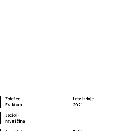
Prekovremeni rad (izvedbeni
tekstovi)
Goran Ferčec
Poezija in dramatika
Založba
Leto izdaje
Fraktura
2021
Jezik(i)
hrvaščina