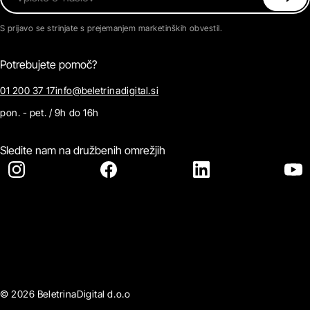
S prijavo se strinjate s prejemanjem marketinških obvestil.
Potrebujete pomoč?
01 200 37 17
info@beletrinadigital.si
pon. - pet. / 9h do 16h
Sledite nam na družbenih omrežjih
© 2026 BeletrinaDigital d.o.o