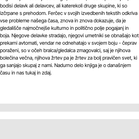
bodisi delavk ali delavcev, ali katerekoli druge skupine, ki so
izčrpane s prehodom. Ferčec v svojih izvedbenih tekstih odkriva
vse probleme našega časa, znova in znova dokazuje, da je
gledališče najmočnejše kulturno in politično polje pogajanj in
boja. Njegove delavke stradajo, njegovi umetniki se obnašajo kot
prekarni avtomati, vendar ne odnehatajo v svojem boju - čeprav
poraženi, so v očeh bralca/gledalca zmagovalci, saj je njihova
bolečina večna, njihova žrtev pa je žrtev za bolj pravičen svet, ki
ga sanjajo skupaj z nami. Nadurno delo knjiga je o današnjem
času in nas tukaj in zdaj.