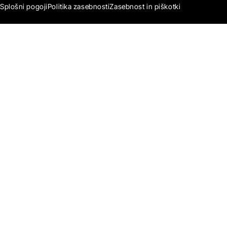
Splošni pogoji
Politika zasebnosti
Zasebnost in piškotki