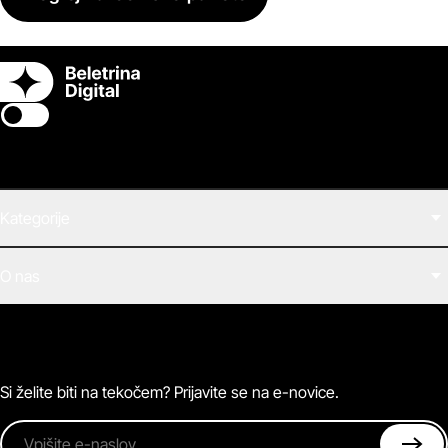
Switch theme
Kategorije
Filmi
O nas
E-knjige
Zvočne knjige
O Beletrini Digital
Podkasti
Naročnine
Magazin
Pogosta vprašanja
Kontaktirajte nas
Si želite biti na tekočem? Prijavite se na e-novice.
Vpišite e-naslov