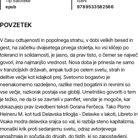
Tip datoteke
ISBN
epub
9789533582566
POVZETEK
V času odtujenosti in popolnega strahu, v dobi velikih besed in
gest, na začetku dvajsetega prvega stoletja, ko vsi kličejo po
toleranci in solidarnosti, je jasno, da prav tisto, o čemer se največ
govori, ima najmanjšo vrednost. Nova doba je prinesla ne samo
v tranzicijskih državah, ampak tudi po celem svetu, strah in
delitve večje kot kdajkoli prej. Svetovno bogastvo je
neenakomerno razdeljeno, razlike med bogatimi in revnimi so
vse večje, razkorak postaja vse globlji. Umetniško govoriti o tem
je težko, ne da bi se zavrteli v pamflet, vendar je mogoče, kar
dokazujejo prav izvedbeni teksti Gorana Ferčeca. Tako Pismo
Heineru M. kot tudi Delavska trilogija - Delavke v lakoti, Libreto in
Vsaka modra delavska srajca so val, ki razbija steno kapitalizma,
monaški krik proti sedanjemu svetu, odraz avtorjevega
angažmaja in sočutja do drugih, do tistih, ki so zapostavljeni,