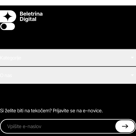
Switch theme
Kategorije
Filmi
O nas
E-knjige
Zvočne knjige
O Beletrini Digital
Podkasti
Naročnine
Magazin
Pogosta vprašanja
Kontaktirajte nas
Si želite biti na tekočem? Prijavite se na e-novice.
Vpišite e-naslov