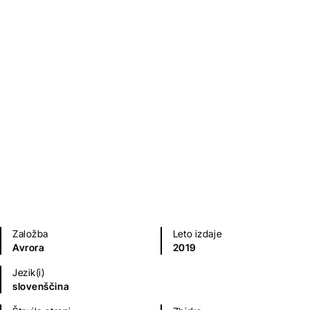
Premik trojice
Stephen King
Fantazijski in ZF romani
Založba
Leto izdaje
Avrora
2019
Jezik(i)
slovenščina