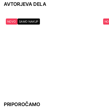
AVTORJEVA DELA
NOVO
SAMO NAKUP
NO
PRIPOROČAMO