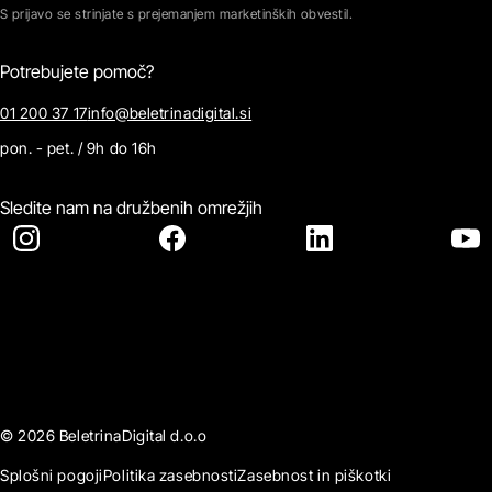
S prijavo se strinjate s prejemanjem marketinških obvestil.
Potrebujete pomoč?
01 200 37 17
info@beletrinadigital.si
pon. - pet. / 9h do 16h
Sledite nam na družbenih omrežjih
© 2026 BeletrinaDigital d.o.o
Splošni pogoji
Politika zasebnosti
Zasebnost in piškotki