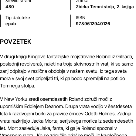
Število strani
Zbirka
480
Zbirka Temni stolp, 2. knjiga
Tip datoteke
ISBN
epub
9789612940126
POVZETEK
V drugi knjigi Kingove fantazijske mojstrovine Roland iz Gileada,
poslednji revolveraš, naleti na troje skrivnostnih vrat, ki se samo
zanj odpirajo v različna obdobja v našem svetu. Iz tega sveta
mora v svoj svet pripeljati tri, ki ga bodo spremljali na poti do
Temnega stolpa.
V New Yorku sredi osemdesetih Roland združi moči z
uporniškim Eddiejem Deanom. Druga vrata vodijo v šestdeseta
leta k razdvojeni borki za pravice črncev Odetti Holmes. Zadnja
vrata razkrijejo Jacka Morta, serijskega morilca iz sedemdesetih
let. Mort zasleduje Jaka, fanta, ki ga je Roland spoznal v
Vmesnem svetu. Ko se združijo orjaške moči, iz krvoločnega