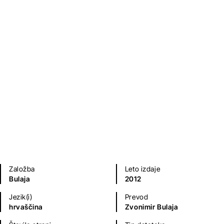
Hugh Lofting
Fantazijski in ZF romani
Sodobni romani (20. in 21. st.)
Otroška literatura
Založba
Leto izdaje
Bulaja
2012
Jezik(i)
Prevod
hrvaščina
Zvonimir Bulaja