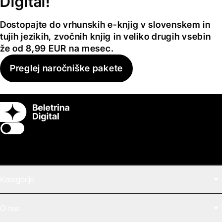
Digital!
Dostopajte do vrhunskih e-knjig v slovenskem in
tujih jezikih, zvočnih knjig in veliko drugih vsebin
že od 8,99 EUR na mesec.
Preglej naročniške pakete
Switch theme
Kategorije
Filmi
O nas
E-knjige