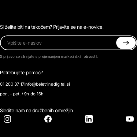
Zvočne knjige
O Beletrini Digital
Podkasti
Naročnine
Magazin
Pogosta vprašanja
Kontaktirajte nas
Si želite biti na tekočem? Prijavite se na e-novice.
Vpišite e-naslov
S prijavo se strinjate s prejemanjem marketinških obvestil.
Potrebujete pomoč?
01 200 37 17
info@beletrinadigital.si
pon. - pet. / 9h do 16h
Sledite nam na družbenih omrežjih