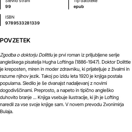
Število strani
Tip datoteke
99
epub
ISBN
9789533281339
POVZETEK
Zgodba o doktorju Dolittlu
je prvi roman iz priljubljene serije
angleškega pisatelja Hugha Loftinga (1886-1947). Doktor Dolittle
je kreposten, miren in moder zdravniku, ki prijateljuje z živalmi in
razume njihov jezik. Takoj po izidu leta 1920 je knjiga postala
popularna. Sledilo je še dvanajst nadaljevanj z novimi
dogodivščinami. Preprosto, a napeto in tipično angleško
duhovito branje ... Knjiga vsebuje ilustracije, ki jih je Lofting
naredil za vse svoje knjige sam. V novem prevodu Zvonimirja
Bulaja.