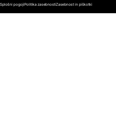
Splošni pogoji
Politika zasebnosti
Zasebnost in piškotki