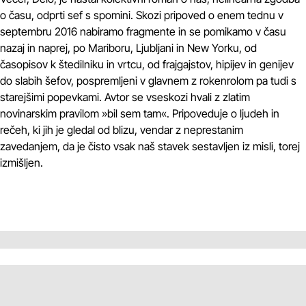
o času, odprti sef s spomini. Skozi pripoved o enem tednu v
septembru 2016 nabiramo fragmente in se pomikamo v času
nazaj in naprej, po Mariboru, Ljubljani in New Yorku, od
časopisov k štedilniku in vrtcu, od frajgajstov, hipijev in genijev
do slabih šefov, pospremljeni v glavnem z rokenrolom pa tudi s
starejšimi popevkami. Avtor se vseskozi hvali z zlatim
novinarskim pravilom »bil sem tam«. Pripoveduje o ljudeh in
rečeh, ki jih je gledal od blizu, vendar z neprestanim
zavedanjem, da je čisto vsak naš stavek sestavljen iz misli, torej
izmišljen.