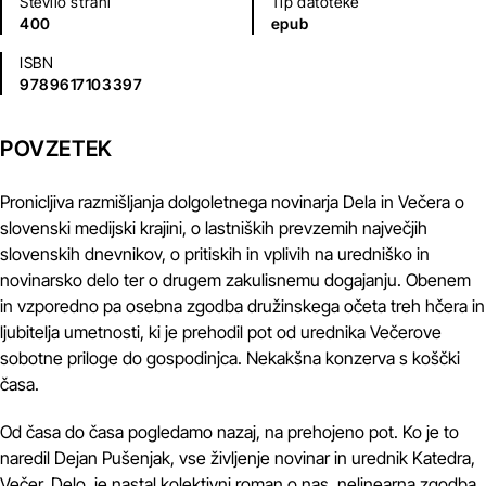
Število strani
Tip datoteke
400
epub
ISBN
9789617103397
POVZETEK
Pronicljiva razmišljanja dolgoletnega novinarja Dela in Večera o
slovenski medijski krajini, o lastniških prevzemih največjih
slovenskih dnevnikov, o pritiskih in vplivih na uredniško in
novinarsko delo ter o drugem zakulisnemu dogajanju. Obenem
in vzporedno pa osebna zgodba družinskega očeta treh hčera in
ljubitelja umetnosti, ki je prehodil pot od urednika Večerove
sobotne priloge do gospodinjca. Nekakšna konzerva s koščki
časa.
Od časa do časa pogledamo nazaj, na prehojeno pot. Ko je to
naredil Dejan Pušenjak, vse življenje novinar in urednik Katedra,
Večer, Delo, je nastal kolektivni roman o nas, nelinearna zgodba