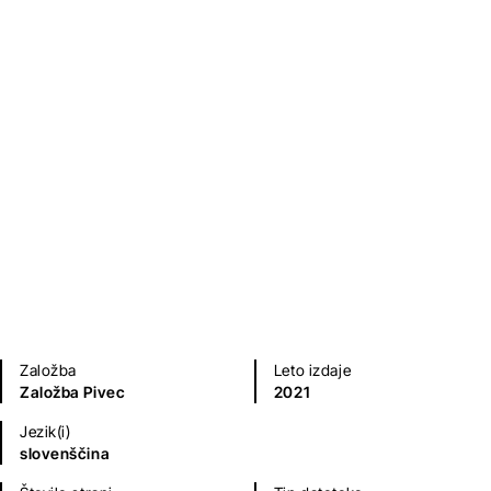
Retrovizor
Dejan Pušenjak
Biografije in spomini
Kratke zgodbe in esejistika
Založba
Leto izdaje
Založba Pivec
2021
Jezik(i)
slovenščina