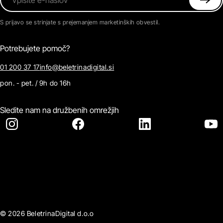
S prijavo se strinjate s prejemanjem marketinških obvestil.
Potrebujete pomoč?
01 200 37 17
info@beletrinadigital.si
pon. - pet. / 9h do 16h
Sledite nam na družbenih omrežjih
© 2026 BeletrinaDigital d.o.o