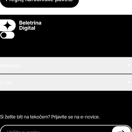
Switch theme
Kategorije
Filmi
O nas
E-knjige
Zvočne knjige
O Beletrini Digital
Podkasti
Naročnine
Magazin
Pogosta vprašanja
Kontaktirajte nas
Si želite biti na tekočem? Prijavite se na e-novice.
Vpišite e-naslov