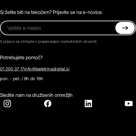
Magazin
Pogosta vprašanja
Kontaktirajte nas
Si želite biti na tekočem? Prijavite se na e-novice.
Vpišite e-naslov
S prijavo se strinjate s prejemanjem marketinških obvestil.
Potrebujete pomoč?
01 200 37 17
info@beletrinadigital.si
pon. - pet. / 9h do 16h
Sledite nam na družbenih omrežjih