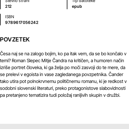
Število strani
Tip datoteke
212
epub
ISBN
9789617056242
POVZETEK
Česa naj se na zalogo bojim, ko pa itak vem, da se bo končalo v
temi? Roman Slepec Mitje Čandra na kritičen, a humoren način
izriše portret človeka, ki ga želja po moči zasvoji do te mere, da
se prelevi v egoista in vase zagledanega povzpetnika. Čander
tako utira pot polnokrvnemu političnemu romanu, ki je redkost v
sodobni slovenski literaturi, preko protagonistove slabovidnosti
pa pretanjeno tematizira tudi položaj ranljivih skupin v družbi.