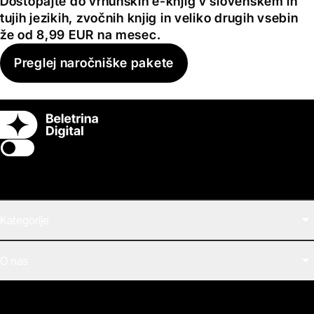
Dostopajte do vrhunskih e-knjig v slovenskem in
tujih jezikih, zvočnih knjig in veliko drugih vsebin
že od 8,99 EUR na mesec.
Preglej naročniške pakete
Switch theme
Kategorije
Filmi
O nas
E-knjige
Zvočne knjige
O Beletrini Digital
Podkasti
Naročnine