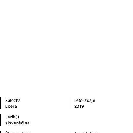
Slepec
Mitja Čander
Sodobni romani (20. in 21. st.)
Na voljo tudi kot
zvočna knjiga
.
Založba
Leto izdaje
Litera
2019
Jezik(i)
slovenščina