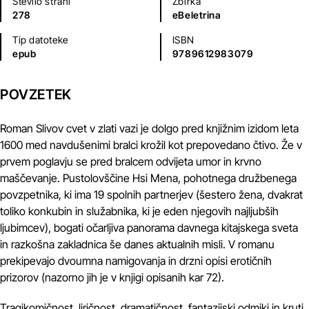
Število strani
Zbirka
278
eBeletrina
Tip datoteke
ISBN
epub
9789612983079
POVZETEK
Roman Slivov cvet v zlati vazi je dolgo pred knjižnim izidom leta
1600 med navdušenimi bralci krožil kot prepovedano čtivo. Že v
prvem poglavju se pred bralcem odvijeta umor in krvno
maščevanje. Pustolovščine Hsi Mena, pohotnega družbenega
povzpetnika, ki ima 19 spolnih partnerjev (šestero žena, dvakrat
toliko konkubin in služabnika, ki je eden njegovih najljubših
ljubimcev), bogati očarljiva panorama davnega kitajskega sveta
in razkošna zakladnica še danes aktualnih misli. V romanu
prekipevajo dvoumna namigovanja in drzni opisi erotičnih
prizorov (nazorno jih je v knjigi opisanih kar 72).
Tragikomičnost, liričnost, dramatičnost, fantazijski odmiki in kruti