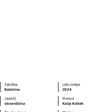
Lanling Xiaoxiaosheng
Klasični romani (do 20.st.)
Založba
Leto izdaje
Beletrina
2024
Jezik(i)
Prevod
slovenščina
Katja Kolšek