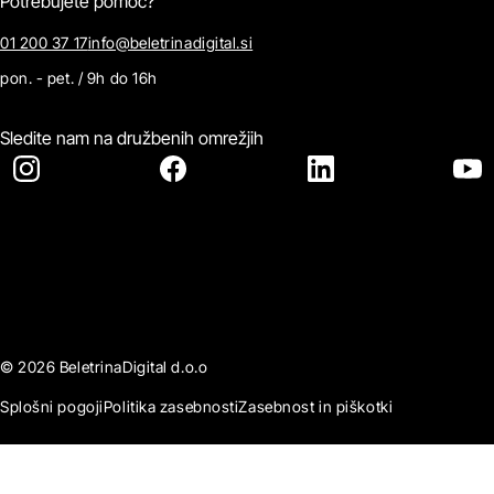
Potrebujete pomoč?
01 200 37 17
info@beletrinadigital.si
pon. - pet. / 9h do 16h
Sledite nam na družbenih omrežjih
© 2026 BeletrinaDigital d.o.o
Splošni pogoji
Politika zasebnosti
Zasebnost in piškotki