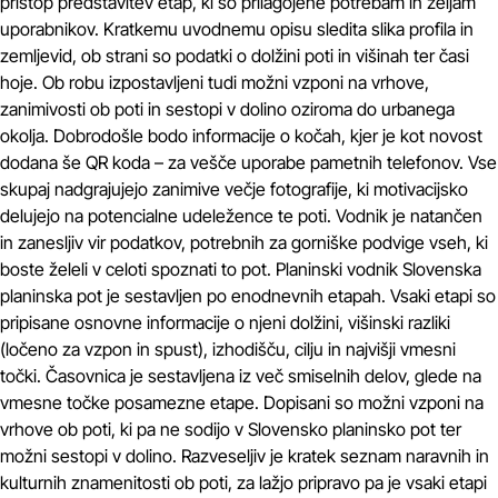
pristop predstavitev etap, ki so prilagojene potrebam in željam
uporabnikov. Kratkemu uvodnemu opisu sledita slika profila in
zemljevid, ob strani so podatki o dolžini poti in višinah ter časi
hoje. Ob robu izpostavljeni tudi možni vzponi na vrhove,
zanimivosti ob poti in sestopi v dolino oziroma do urbanega
okolja. Dobrodošle bodo informacije o kočah, kjer je kot novost
dodana še QR koda – za vešče uporabe pametnih telefonov. Vse
skupaj nadgrajujejo zanimive večje fotografije, ki motivacijsko
delujejo na potencialne udeležence te poti. Vodnik je natančen
in zanesljiv vir podatkov, potrebnih za gorniške podvige vseh, ki
boste želeli v celoti spoznati to pot. Planinski vodnik Slovenska
planinska pot je sestavljen po enodnevnih etapah. Vsaki etapi so
pripisane osnovne informacije o njeni dolžini, višinski razliki
(ločeno za vzpon in spust), izhodišču, cilju in najvišji vmesni
točki. Časovnica je sestavljena iz več smiselnih delov, glede na
vmesne točke posamezne etape. Dopisani so možni vzponi na
vrhove ob poti, ki pa ne sodijo v Slovensko planinsko pot ter
možni sestopi v dolino. Razveseljiv je kratek seznam naravnih in
kulturnih znamenitosti ob poti, za lažjo pripravo pa je vsaki etapi