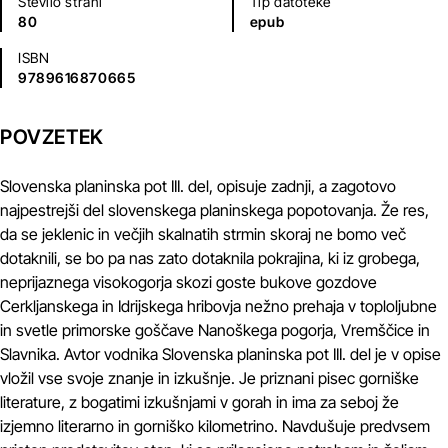
Število strani
Tip datoteke
80
epub
ISBN
9789616870665
POVZETEK
Slovenska planinska pot III. del, opisuje zadnji, a zagotovo
najpestrejši del slovenskega planinskega popotovanja. Že res,
da se jeklenic in večjih skalnatih strmin skoraj ne bomo več
dotaknili, se bo pa nas zato dotaknila pokrajina, ki iz grobega,
neprijaznega visokogorja skozi goste bukove gozdove
Cerkljanskega in Idrijskega hribovja nežno prehaja v toploljubne
in svetle primorske goščave Nanoškega pogorja, Vremščice in
Slavnika. Avtor vodnika Slovenska planinska pot III. del je v opise
vložil vse svoje znanje in izkušnje. Je priznani pisec gorniške
literature, z bogatimi izkušnjami v gorah in ima za seboj že
izjemno literarno in gorniško kilometrino. Navdušuje predvsem