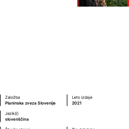
Slovenska planinska pot 3. del
Andraž Poljanec
Šport, prosti čas in družabne igre
Založba
Leto izdaje
Planinska zveza Slovenije
2021
Jezik(i)
slovenščina