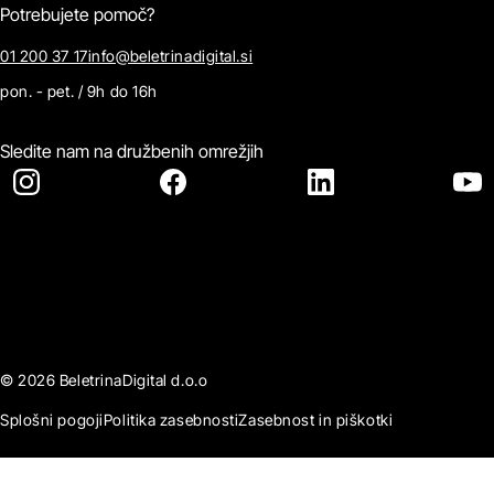
Potrebujete pomoč?
01 200 37 17
info@beletrinadigital.si
pon. - pet. / 9h do 16h
Sledite nam na družbenih omrežjih
© 2026 BeletrinaDigital d.o.o
Splošni pogoji
Politika zasebnosti
Zasebnost in piškotki