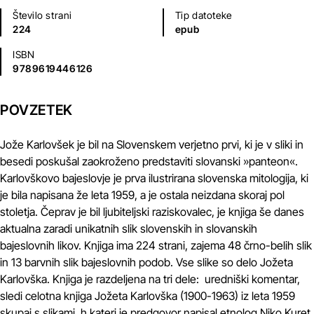
Število strani
Tip datoteke
224
epub
ISBN
9789619446126
POVZETEK
Jože Karlovšek je bil na Slovenskem verjetno prvi, ki je v sliki in
besedi poskušal zaokroženo predstaviti slovanski »panteon«.
Karlovškovo bajeslovje je prva ilustrirana slovenska mitologija, ki
je bila napisana že leta 1959, a je ostala neizdana skoraj pol
stoletja. Čeprav je bil ljubiteljski raziskovalec, je knjiga še danes
aktualna zaradi unikatnih slik slovenskih in slovanskih
bajeslovnih likov. Knjiga ima 224 strani, zajema 48 črno-belih slik
in 13 barvnih slik bajeslovnih podob. Vse slike so delo Jožeta
Karlovška. Knjiga je razdeljena na tri dele: uredniški komentar,
sledi celotna knjiga Jožeta Karlovška (1900-1963) iz leta 1959
skupaj s slikami, h kateri je predgovor napisal etnolog Niko Kuret