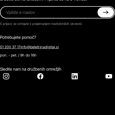
Vpišite e-naslov
S prijavo se strinjate s prejemanjem marketinških obvestil.
Potrebujete pomoč?
01 200 37 17
info@beletrinadigital.si
pon. - pet. / 9h do 16h
Sledite nam na družbenih omrežjih