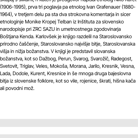
(1906-1995), prva tri poglavja pa etnolog Ivan Grafenauer (1880-
1964), v tretjem delu pa sta dva strokovna komentarja in sicer
etnologinje Monike Kropej Telban iz Inštituta za slovensko
narodopisje pri ZRC SAZU in umetnostnega zgodovinarja
Boštjana Kenda. Karlovšek je knjigo razdelil na Staroslovansko
prirodno čaščenje, Staroslovansko najvišje bitje, Staroslovanska
višja in nižja božanstva. V knjigi je predstavil slovanska
božanstva, kot so Dažbog, Perun, Svarog, Svarožič, Radegost,
Svetovit, Triglav, Veles, Mokoša, Morana, Jarilo, Kresnik, Vesna,
Lada, Dodole, Kurent, Kresnice in še mnoga druga bajeslovna
bitja iz slovenske folklore, kot so vile, rojenice, škrati, hišna kača
ali povodni mož.