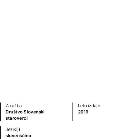
Slovenske bajeslovne in
pripovedne podobe
Jože Karlovšek
Humanistika in družboslovje
Zgodovina in geografija
Založba
Leto izdaje
Društvo Slovenski
2019
staroverci
Jezik(i)
slovenščina