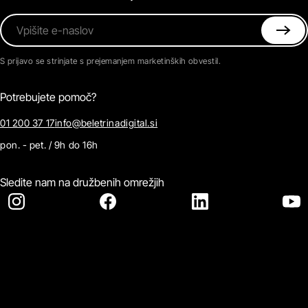
Vpišite e-naslov
S prijavo se strinjate s prejemanjem marketinških obvestil.
Potrebujete pomoč?
01 200 37 17
info@beletrinadigital.si
pon. - pet. / 9h do 16h
Sledite nam na družbenih omrežjih