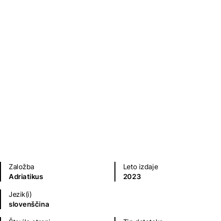
The art of selling: for salesmen
and enterpreneurs
Andrej Mlinšek
Priročniki
Založba
Leto izdaje
Adriatikus
2023
Jezik(i)
slovenščina