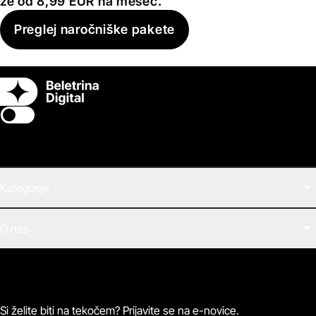
že od 8,99 EUR na mesec.
Preglej naročniške pakete
Switch theme
Kategorije
Filmi
O nas
E-knjige
Zvočne knjige
O Beletrini Digital
Podkasti
Naročnine
Magazin
Pogosta vprašanja
Kontaktirajte nas
Si želite biti na tekočem? Prijavite se na e-novice.