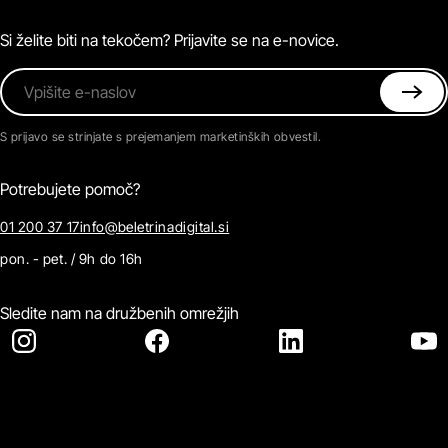
Magazin
Pogosta vprašanja
Kontaktirajte nas
Si želite biti na tekočem? Prijavite se na e-novice.
Vpišite e-naslov
S prijavo se strinjate s prejemanjem marketinških obvestil.
Potrebujete pomoč?
01 200 37 17
info@beletrinadigital.si
pon. - pet. / 9h do 16h
Sledite nam na družbenih omrežjih