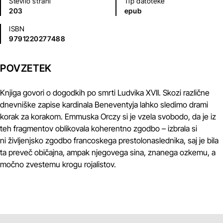
Število strani
Tip datoteke
203
epub
ISBN
9791220277488
POVZETEK
Knjiga govori o dogodkih po smrti Ludvika XVII. Skozi različne
dnevniške zapise kardinala Beneventyja lahko sledimo drami
korak za korakom. Emmuska Orczy si je vzela svobodo, da je iz
teh fragmentov oblikovala koherentno zgodbo – izbrala si
ni življenjsko zgodbo francoskega prestolonaslednika, saj je bila
ta preveč običajna, ampak njegovega sina, znanega ozkemu, a
močno zvestemu krogu rojalistov.