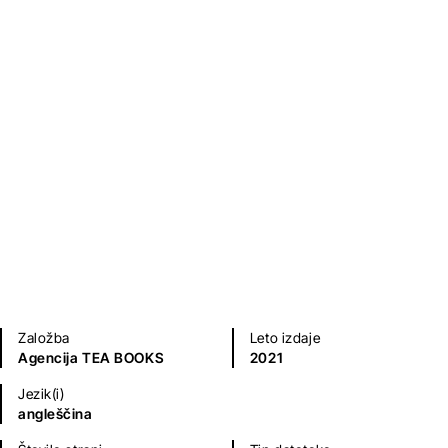
The Uncrowned King
Baroness Emmuska Orczy
Ljubezenski romani
Klasični romani (do 20.st.)
Založba
Leto izdaje
Agencija TEA BOOKS
2021
Jezik(i)
angleščina