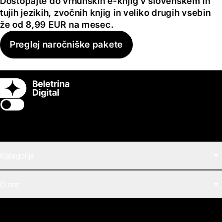
Dostopajte do vrhunskih e-knjig v slovenskem in
tujih jezikih, zvočnih knjig in veliko drugih vsebin
že od 8,99 EUR na mesec.
Preglej naročniške pakete
Switch theme
Kategorije
Filmi
O nas
E-knjige
Zvočne knjige
O Beletrini Digital
Podkasti
Naročnine