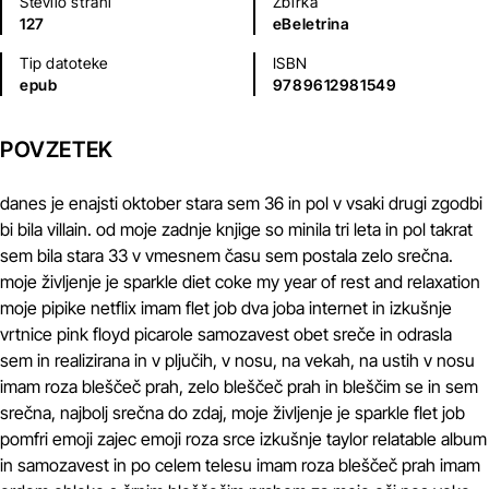
Število strani
Zbirka
127
eBeletrina
Tip datoteke
ISBN
epub
9789612981549
POVZETEK
danes je enajsti oktober stara sem 36 in pol v vsaki drugi zgodbi
bi bila villain. od moje zadnje knjige so minila tri leta in pol takrat
sem bila stara 33 v vmesnem času sem postala zelo srečna.
moje življenje je sparkle diet coke my year of rest and relaxation
moje pipike netflix imam flet job dva joba internet in izkušnje
vrtnice pink floyd picarole samozavest obet sreče in odrasla
sem in realizirana in v pljučih, v nosu, na vekah, na ustih v nosu
imam roza bleščeč prah, zelo bleščeč prah in bleščim se in sem
srečna, najbolj srečna do zdaj, moje življenje je sparkle flet job
pomfri emoji zajec emoji roza srce izkušnje taylor relatable album
in samozavest in po celem telesu imam roza bleščeč prah imam