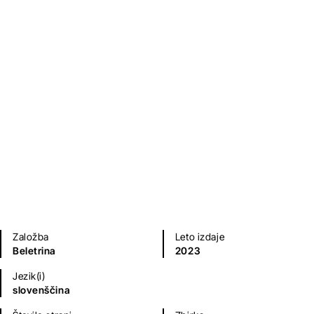
Toxic
Eva Mahkovic
Sodobni romani (20. in 21. st.)
Založba
Leto izdaje
Beletrina
2023
Jezik(i)
slovenščina