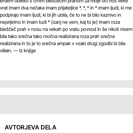
erdem obleko s črnim bleščečim prahom za moje oči nos veke
vrat imam dva nečaka imam prijateljice *, *, * in * imam ljudi, ki me
podpirajo imam ljudi, ki bi jih ubila, če to ne bi bilo kaznivo in
neprijetno in imam tudi * {zanj ne vem, kaj to je} imam roza
bleščeč prah v nosu na vekah po vratu povsod in še nikoli nisem
bila tako srečna tako močna realizirana roza prah srečna
realizirana in to je to srečna ampak v vsaki drugi zgodbi bi bila
villain. — Iz knjige
AVTORJEVA DELA