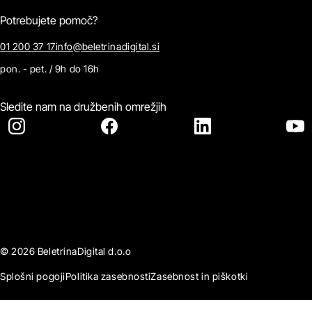
Potrebujete pomoč?
01 200 37 17
info@beletrinadigital.si
pon. - pet. / 9h do 16h
Sledite nam na družbenih omrežjih
© 2026 BeletrinaDigital d.o.o
Splošni pogoji
Politika zasebnosti
Zasebnost in piškotki