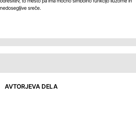
odrešitev, to mesto pa ima močno simbolno funkcijo iluzorne in
nedosegljive sreče.
AVTORJEVA DELA