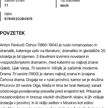
Število strani
Tip datoteke
71
epub
ISBN
9789533280615
POVZETEK
Anton Pavlovič Čehov (1860-1904) je ruski romanopisec in
dramatik, katerega vpliv na literaturo, dramatiko in gledališče 20.
stoletja je bil izjemen. S številnimi izvirnimi novelami in
»razpoloženjskimi dramami«, med katerimi so najbolj znane
Galeb
,
Ujak Vanja
,
Tri sestre
in
Višnjik
, je začetnik moderne.
Drama
Tri sestre
(1900) je danes najbolj znana in izvajana
Čehova drama. Dogaja se v ruski provinci, kamor se je družina
Prozorov (tri sestre Olga, Maša in Irina ter brat Aleksej) zaradi
očetovega poveljevanja preselila pred enajstimi leti. Prikazuje
nezadovoljstvo in brezup visokih družbenih slojev, ki jih vsiljuje
izolacija v provinci, in ki vidijo selitev v Moskvo kot edino