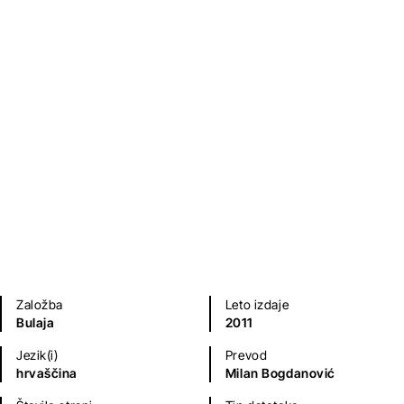
Anton Pavlovič Čehov
Poezija in dramatika
Založba
Leto izdaje
Bulaja
2011
Jezik(i)
Prevod
hrvaščina
Milan Bogdanović