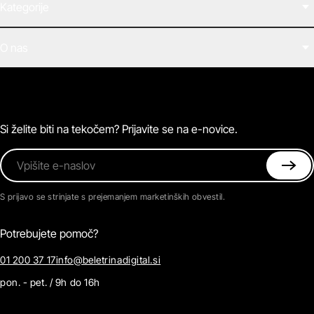
Kategorije
Filmi
O nas
E-knjige
Zvočne knjige
O Beletrini Digital
Podkasti
Naročnine
Magazin
Pogosta vprašanja
Kontaktirajte nas
Si želite biti na tekočem? Prijavite se na e-novice.
Vpišite e-naslov
S prijavo se strinjate s prejemanjem marketinških obvestil.
Potrebujete pomoč?
01 200 37 17
info@beletrinadigital.si
pon. - pet. / 9h do 16h