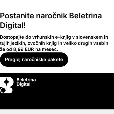
Postanite naročnik Beletrina
Digital!
Dostopajte do vrhunskih e-knjig v slovenskem in
tujih jezikih, zvočnih knjig in veliko drugih vsebin
že od 8,99 EUR na mesec.
Preglej naročniške pakete
Switch theme