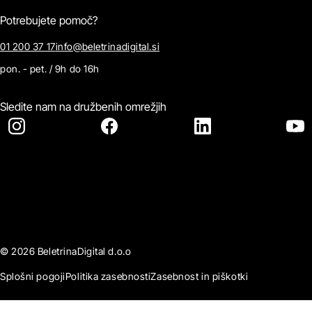
Potrebujete pomoč?
01 200 37 17
info@beletrinadigital.si
pon. - pet. / 9h do 16h
Sledite nam na družbenih omrežjih
© 2026 BeletrinaDigital d.o.o
Splošni pogoji
Politika zasebnosti
Zasebnost in piškotki