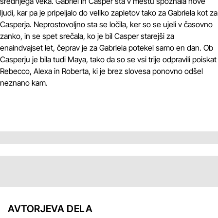
srednjega veka. Gabriel in Casper sta v mestu spoznala nove
ljudi, kar pa je pripeljalo do veliko zapletov tako za Gabriela kot za
Casperja. Neprostovoljno sta se ločila, ker so se ujeli v časovno
zanko, in se spet srečala, ko je bil Casper starejši za
enaindvajset let, čeprav je za Gabriela potekel samo en dan. Ob
Casperju je bila tudi Maya, tako da so se vsi trije odpravili poiskat
Rebecco, Alexa in Roberta, ki je brez slovesa ponovno odšel
neznano kam.
AVTORJEVA DELA