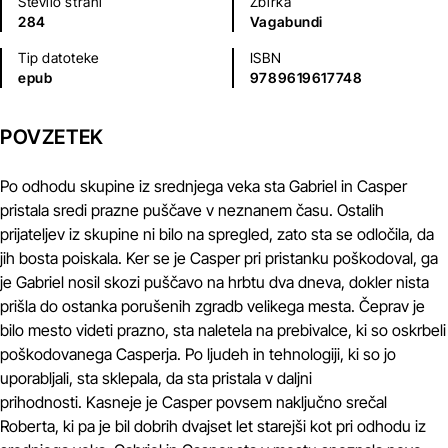
Število strani
Zbirka
284
Vagabundi
Tip datoteke
ISBN
epub
9789619617748
POVZETEK
Po odhodu skupine iz srednjega veka sta Gabriel in Casper
pristala sredi prazne puščave v neznanem času. Ostalih
prijateljev iz skupine ni bilo na spregled, zato sta se odločila, da
jih bosta poiskala. Ker se je Casper pri pristanku poškodoval, ga
je Gabriel nosil skozi puščavo na hrbtu dva dneva, dokler nista
prišla do ostanka porušenih zgradb velikega mesta. Čeprav je
bilo mesto videti prazno, sta naletela na prebivalce, ki so oskrbeli
poškodovanega Casperja. Po ljudeh in tehnologiji, ki so jo
uporabljali, sta sklepala, da sta pristala v daljni
prihodnosti. Kasneje je Casper povsem naključno srečal
Roberta, ki pa je bil dobrih dvajset let starejši kot pri odhodu iz