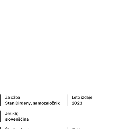
VAGABUNDI III., Časovna past
2. del
Stan Dirdeny
Fantazijski in ZF romani
Sodobni romani (20. in 21. st.)
Zgodovinski, vojni, pustolovski romani
Mladinska literatura
Založba
Leto izdaje
Stan Dirdeny, samozaložnik
2023
Jezik(i)
slovenščina