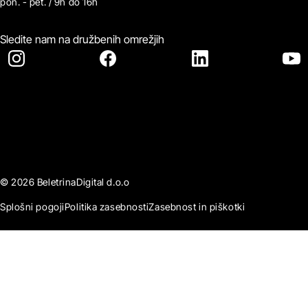
pon. - pet. / 9h do 16h
Sledite nam na družbenih omrežjih
© 2026 BeletrinaDigital d.o.o
Splošni pogoji
Politika zasebnosti
Zasebnost in piškotki