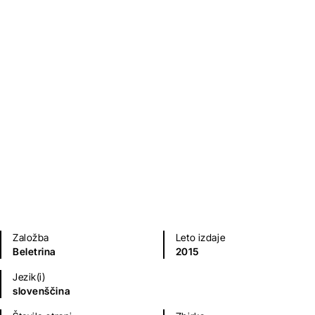
Velecirkus Argo
Feri Lainšček
Fantazijski in ZF romani
Mladinska literatura
Založba
Leto izdaje
Beletrina
2015
Jezik(i)
slovenščina