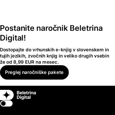
Postanite naročnik Beletrina
Digital!
Dostopajte do vrhunskih e-knjig v slovenskem in
tujih jezikih, zvočnih knjig in veliko drugih vsebin
že od 8,99 EUR na mesec.
Preglej naročniške pakete
Switch theme