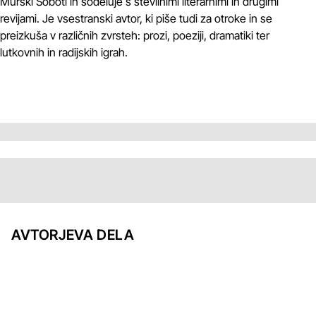
Murski Soboti in sodeluje s številnimi literarnimi in drugimi
revijami. Je vsestranski avtor, ki piše tudi za otroke in se
preizkuša v različnih zvrsteh: prozi, poeziji, dramatiki ter
lutkovnih in radijskih igrah.
AVTORJEVA DELA