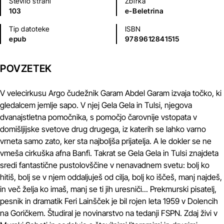
Število strani
Zbirka
103
e-Beletrina
Tip datoteke
ISBN
epub
9789612841515
POVZETEK
V velecirkusu Argo čudežnik Garam Abdel Garam izvaja točko, ki
gledalcem jemlje sapo. V njej Gela Gela in Tulsi, njegova
dvanajstletna pomočnika, s pomočjo čarovnije vstopata v
domišljijske svetove drug drugega, iz katerih se lahko varno
vrneta samo zato, ker sta najboljša prijatelja. A le dokler se ne
vmeša cirkuška afna Banfi. Takrat se Gela Gela in Tulsi znajdeta
sredi fantastične pustolovščine v nenavadnem svetu: bolj ko
hitiš, bolj se v njem oddaljuješ od cilja, bolj ko iščeš, manj najdeš,
in več želja ko imaš, manj se ti jih uresniči... Prekmurski pisatelj,
pesnik in dramatik Feri Lainšček je bil rojen leta 1959 v Dolencih
na Goričkem. Študiral je novinarstvo na tedanji FSPN. Zdaj živi v