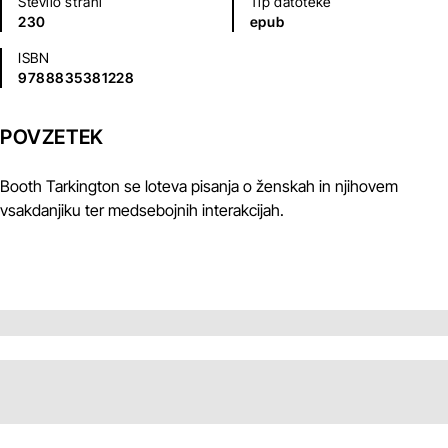
Število strani
Tip datoteke
230
epub
ISBN
9788835381228
POVZETEK
Booth Tarkington se loteva pisanja o ženskah in njihovem
vsakdanjiku ter medsebojnih interakcijah.