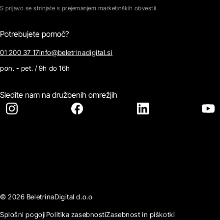
S prijavo se strinjate s prejemanjem marketinških obvestil.
Potrebujete pomoč?
01 200 37 17
info@beletrinadigital.si
pon. - pet. / 9h do 16h
Sledite nam na družbenih omrežjih
© 2026 BeletrinaDigital d.o.o
Splošni pogoji
Politika zasebnosti
Zasebnost in piškotki