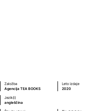
Women
Booth Tarkington
Klasični romani (do 20.st.)
Sodobni romani (20. in 21. st.)
Založba
Leto izdaje
Agencija TEA BOOKS
2020
Jezik(i)
angleščina