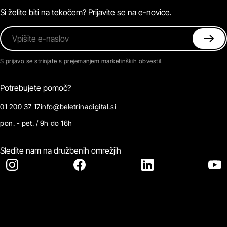
Kontaktirajte nas
Si želite biti na tekočem? Prijavite se na e-novice.
Vpišite e-naslov
S prijavo se strinjate s prejemanjem marketinških obvestil.
Potrebujete pomoč?
01 200 37 17
info@beletrinadigital.si
pon. - pet. / 9h do 16h
Sledite nam na družbenih omrežjih