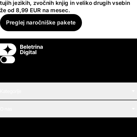
tujih jezikih, zvočnih knjig in veliko drugih vsebin
že od 8,99 EUR na mesec.
Preglej naročniške pakete
Switch theme
Kategorije
Filmi
O nas
E-knjige
Zvočne knjige
O Beletrini Digital
Podkasti
Naročnine
Magazin
Pogosta vprašanja