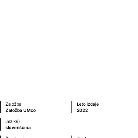
Zadnji dve
Boštjan Videmšek
,
Maja Prijatelj
Videmšek
,
Matjaž Krivic
Naravoslovje, tehnika, matematika
Založba
Leto izdaje
Založba UMco
2022
Jezik(i)
slovenščina