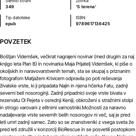
Število strani
Zbirka
349
'S terena'
Tip datoteke
ISBN
epub
9789617136425
POVZETEK
Boštjan Videmšek, večkrat nagrajeni novinar (med drugim za naj
knjigo leta Plan B) in novinarka Maja Prijatelj Videmšek, ki piše o
okoljskih in naravovarstvenih temah, sta se skupaj s priznanim
fotografom Matjažem Krivicem odpravila po poti reševanja
živalske vrste, ki ji pripadata Najin in njena hčerka Fatu, zadnji
severni beli nosoroginji. Zadnji pripadnici svoje vrste bivata v
rezervatu Ol Pejeta v osrednji Keniji, obkroženi s stražnimi stolpi
in strogo varovani z elitnimi varnostniki.Možnosti za naravno
nadaljevanje vrste severnih belih nosorogov ni več, saj je pred
leti umrl zadnji samec. Zato so se znanstveniki z vsega sveta že
pred leti združili v konzorcij BioRescue in se posvetili postopkom