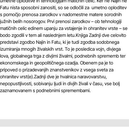
umetne oploditve in tehnologijam matičnih celic. Ker ne Najin ne
Fatu nista sposobni zanositi, so se odločili za umetno oploditev
s pomočjo prenosa zarodkov v nadomestne matere sorodnih
južnih belih nosorogov. Prvi prenosi zarodkov – ob tehnologiji
matičnih celic edinem upanju za vstajenje in ohranitev vrste – se
bodo zgodili v tem ali naslednjem letu.Knjiga Zadnji dve celovito
predstavi zgodbo Najin in Fatu, ki je tudi zgodba sodobnega
izumiranja mnogih živalskih vrst. To je posledica vojn, divjega
lova, globalnega trga z divjimi živalmi, podnebnih sprememb ter
ekonomskega in geopolitičnega ozadja. Obenem pa je to
pripoved o prizadevanjih znanstvenikov z vsega sveta za
ohranitev vrst(e).Zadnji dve je hvalnica naravovarstvu,
nepopustljivosti, sobivanju ljudi in divjih živali v času, vse bolj
zaznamovanem s podnebnimi spremembami.