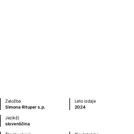
Zaljubljena v zvezdo
Simona Rituper
Ljubezenski romani
Sodobni romani (20. in 21. st.)
Založba
Leto izdaje
Simona Rituper s.p.
2024
Jezik(i)
slovenščina