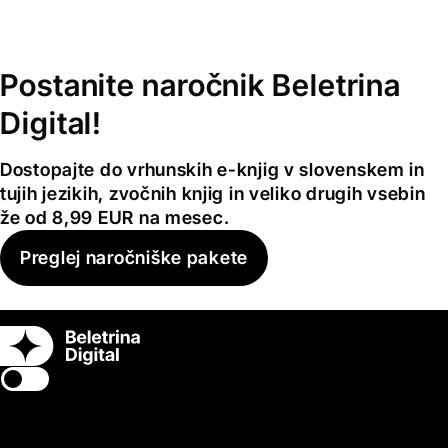
Postanite naročnik Beletrina
Digital!
Dostopajte do vrhunskih e-knjig v slovenskem in
tujih jezikih, zvočnih knjig in veliko drugih vsebin
že od 8,99 EUR na mesec.
Preglej naročniške pakete
Switch theme