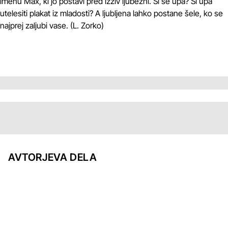
imenu Max, ki jo postavi pred izziv ljubezni. Si še upa? Si upa
utelesiti plakat iz mladosti? A ljubljena lahko postane šele, ko se
najprej zaljubi vase. (L. Zorko)
AVTORJEVA DELA