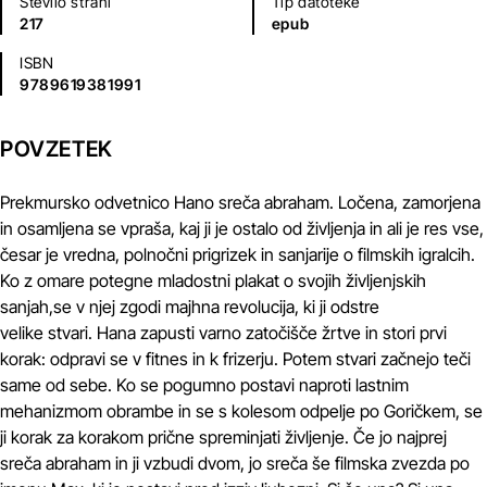
Število strani
Tip datoteke
217
epub
ISBN
9789619381991
POVZETEK
Prekmursko odvetnico Hano sreča abraham. Ločena, zamorjena
in osamljena se vpraša, kaj ji je ostalo od življenja in ali je res vse,
česar je vredna, polnočni prigrizek in sanjarije o filmskih igralcih.
Ko z omare potegne mladostni plakat o svojih življenjskih
sanjah,se v njej zgodi majhna revolucija, ki ji odstre
velike stvari. Hana zapusti varno zatočišče žrtve in stori prvi
korak: odpravi se v fitnes in k frizerju. Potem stvari začnejo teči
same od sebe. Ko se pogumno postavi naproti lastnim
mehanizmom obrambe in se s kolesom odpelje po Goričkem, se
ji korak za korakom prične spreminjati življenje. Če jo najprej
sreča abraham in ji vzbudi dvom, jo sreča še filmska zvezda po