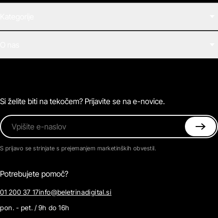
Kategorije
Filmi
O nas
E-knjige
Zvočne knjige
O Beletrini Digital
Podkasti
Naročnine
Magazin
Pogosta vprašanja
Kontaktirajte nas
Si želite biti na tekočem? Prijavite se na e-novice.
Vpišite e-naslov
S prijavo se strinjate s prejemanjem marketinških obvestil.
Potrebujete pomoč?
01 200 37 17
info@beletrinadigital.si
pon. - pet. / 9h do 16h