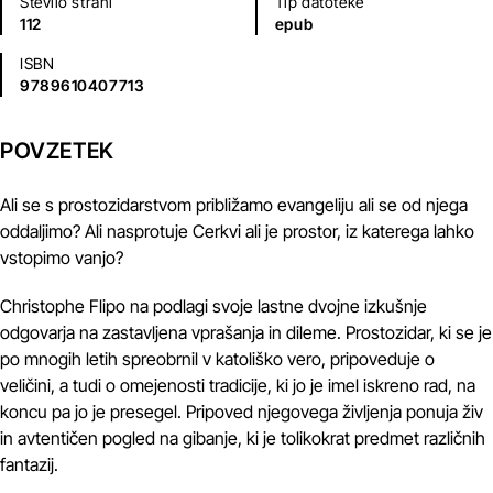
Število strani
Tip datoteke
112
epub
ISBN
9789610407713
POVZETEK
Ali se s prostozidarstvom približamo evangeliju ali se od njega
oddaljimo? Ali nasprotuje Cerkvi ali je prostor, iz katerega lahko
vstopimo vanjo?
Christophe Flipo na podlagi svoje lastne dvojne izkušnje
odgovarja na zastavljena vprašanja in dileme. Prostozidar, ki se je
po mnogih letih spreobrnil v katoliško vero, pripoveduje o
veličini, a tudi o omejenosti tradicije, ki jo je imel iskreno rad, na
koncu pa jo je presegel. Pripoved njegovega življenja ponuja živ
in avtentičen pogled na gibanje, ki je tolikokrat predmet različnih
fantazij.