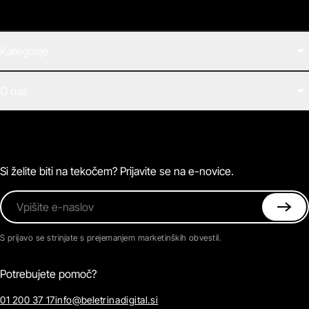
Kategorije
Filmi
O nas
E-knjige
Zvočne knjige
O Beletrini Digital
Podkasti
Naročnine
Magazin
Pogosta vprašanja
Kontaktirajte nas
Si želite biti na tekočem? Prijavite se na e-novice.
Vpišite e-naslov
S prijavo se strinjate s prejemanjem marketinških obvestil.
Potrebujete pomoč?
01 200 37 17
info@beletrinadigital.si