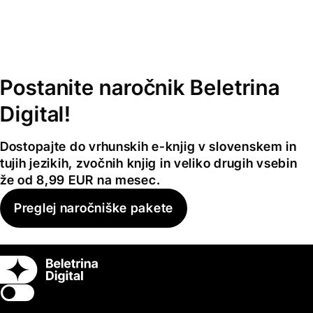
Postanite naročnik Beletrina
Digital!
Dostopajte do vrhunskih e-knjig v slovenskem in
tujih jezikih, zvočnih knjig in veliko drugih vsebin
že od 8,99 EUR na mesec.
Preglej naročniške pakete
Switch theme