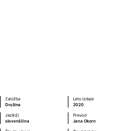
Zbogom, prostozidarji
Christophe Flipo
Humanistika in družboslovje
Založba
Leto izdaje
Družina
2020
Jezik(i)
Prevod
slovenščina
Jana Okorn