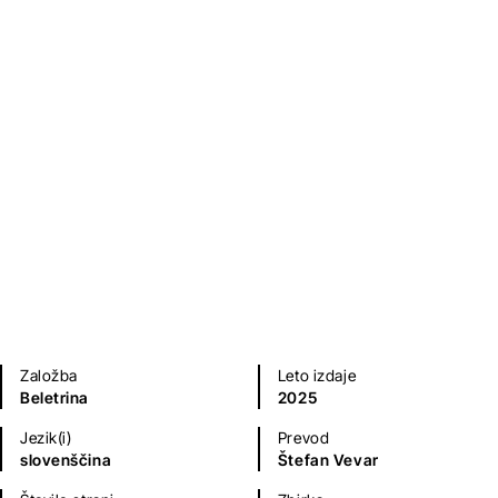
Zbrana kratka proza
Franz Kafka
Kratke zgodbe in esejistika
Založba
Leto izdaje
Beletrina
2025
Jezik(i)
Prevod
slovenščina
Štefan Vevar