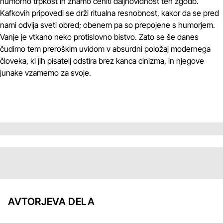
humorno trpkost in znamo ceniti daljnovidnost teh zgodb.
Kafkovih pripovedi se drži ritualna resnobnost, kakor da se pred
nami odvija sveti obred; obenem pa so prepojene s humorjem.
Vanje je vtkano neko protislovno bistvo. Zato se še danes
čudimo tem preroškim uvidom v absurdni položaj modernega
človeka, ki jih pisatelj odstira brez kanca cinizma, in njegove
junake vzamemo za svoje.
AVTORJEVA DELA