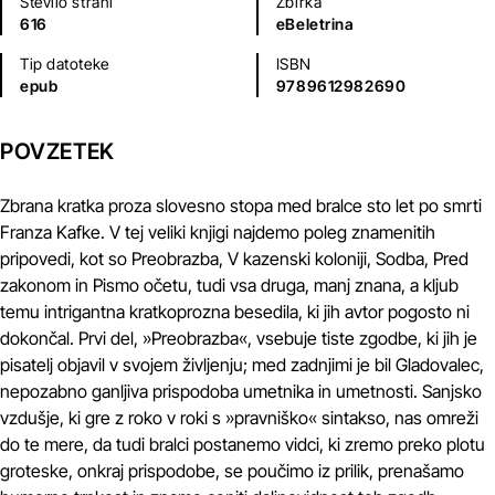
Število strani
Zbirka
616
eBeletrina
Tip datoteke
ISBN
epub
9789612982690
POVZETEK
Zbrana kratka proza slovesno stopa med bralce sto let po smrti
Franza Kafke. V tej veliki knjigi najdemo poleg znamenitih
pripovedi, kot so Preobrazba, V kazenski koloniji, Sodba, Pred
zakonom in Pismo očetu, tudi vsa druga, manj znana, a kljub
temu intrigantna kratkoprozna besedila, ki jih avtor pogosto ni
dokončal. Prvi del, »Preobrazba«, vsebuje tiste zgodbe, ki jih je
pisatelj objavil v svojem življenju; med zadnjimi je bil Gladovalec,
nepozabno ganljiva prispodoba umetnika in umetnosti. Sanjsko
vzdušje, ki gre z roko v roki s »pravniško« sintakso, nas omreži
do te mere, da tudi bralci postanemo vidci, ki zremo preko plotu
groteske, onkraj prispodobe, se poučimo iz prilik, prenašamo