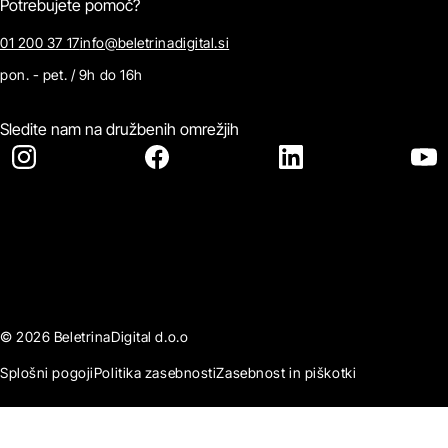
Potrebujete pomoč?
01 200 37 17
info@beletrinadigital.si
pon. - pet. / 9h do 16h
Sledite nam na družbenih omrežjih
© 2026 BeletrinaDigital d.o.o
Splošni pogoji
Politika zasebnosti
Zasebnost in piškotki