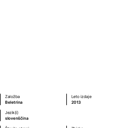
Zgodbe o malih ljudeh
Milan Pugelj
Kratke zgodbe in esejistika
Založba
Leto izdaje
Beletrina
2013
Jezik(i)
slovenščina