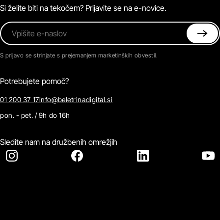
Kontaktirajte nas
Si želite biti na tekočem? Prijavite se na e-novice.
Vpišite e-naslov
S prijavo se strinjate s prejemanjem marketinških obvestil.
Potrebujete pomoč?
01 200 37 17
info@beletrinadigital.si
pon. - pet. / 9h do 16h
Sledite nam na družbenih omrežjih