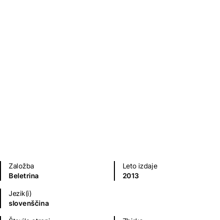
Živalske podobe
Fran Erjavec
Naravoslovje, tehnika, matematika
Založba
Leto izdaje
Beletrina
2013
Jezik(i)
slovenščina