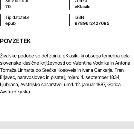
Število strani
Zbirka
70
eKlasiki
Tip datoteke
ISBN
epub
9789612427085
POVZETEK
Živalske podobe so del zbirke eKlasiki, ki obsega temeljna dela
slovenske klasične književnosti od Valentina Vodnika in Antona
Tomaža Linharta do Srečka Kosovela in Ivana Cankarja. Fran
Erjavec, naravoslovec in pisatelj, rojen: 4. september 1834,
Ljubljana, Avstrijsko cesarstvo, umrl: 12. januar 1887, Gorica,
Avstro-Ogrska.