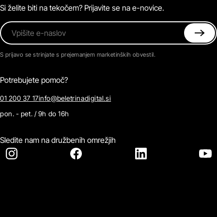
Kontaktirajte nas
Si želite biti na tekočem? Prijavite se na e-novice.
Vpišite e-naslov
S prijavo se strinjate s prejemanjem marketinških obvestil.
Potrebujete pomoč?
01 200 37 17
info@beletrinadigital.si
pon. - pet. / 9h do 16h
Sledite nam na družbenih omrežjih