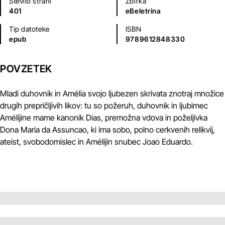
Število strani
Zbirka
401
eBeletrina
Tip datoteke
ISBN
epub
9789612848330
POVZETEK
Mladi duhovnik in Amélia svojo ljubezen skrivata znotraj množice
drugih prepričljivih likov: tu so požeruh, duhovnik in ljubimec
Amélijine mame kanonik Dias, premožna vdova in poželjivka
Dona Maria da Assuncao, ki ima sobo, polno cerkvenih relikvij,
ateist, svobodomislec in Amélijin snubec Joao Eduardo.