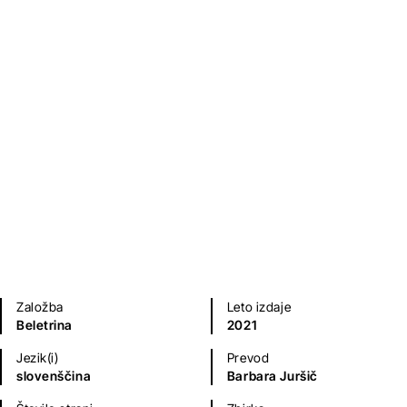
José Maria de Eça de Queirós
Klasični romani (do 20.st.)
Založba
Leto izdaje
Beletrina
2021
Jezik(i)
Prevod
slovenščina
Barbara Juršič