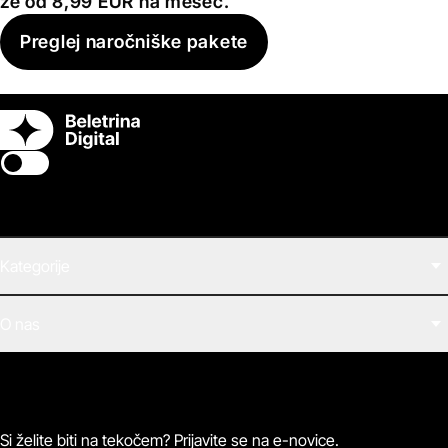
že od 8,99 EUR na mesec.
Preglej naročniške pakete
Switch theme
Kategorije
Filmi
O nas
E-knjige
Zvočne knjige
O Beletrini Digital
Podkasti
Naročnine
Magazin
Pogosta vprašanja
Kontaktirajte nas
Si želite biti na tekočem? Prijavite se na e-novice.