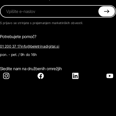
Vpišite e-naslov
S prijavo se strinjate s prejemanjem marketinških obvestil.
Potrebujete pomoč?
01 200 37 17
info@beletrinadigital.si
pon. - pet. / 9h do 16h
Sledite nam na družbenih omrežjih